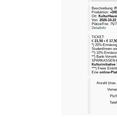
Beschreibung:
F
Produktion:
«DI
Ort:
KulturHausK
Von:
2026-10-22
Plätze/Frei: 75/7
Detailinfo
TICKET:
€
21,50 • € 17,50
*) 20%-Ermässigu
StudentInnen un
**) 10%-Ermässi
**) Bank-Vorver
SPARKASSEN-K
Kulturinitiative
***) Freier Eint
Eine
online-Pl
Anzahl (max. 
Vorna
Plz/
Tele