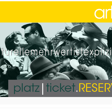
platz
|
ticket
.
RESE