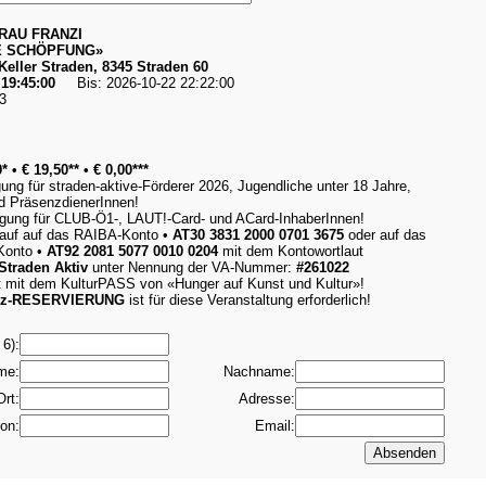
RAU FRANZI
E SCHÖPFUNG»
eller Straden, 8345 Straden 60
 19:45:00
Bis: 2026-10-22 22:22:00
3
* • € 19,50** • € 0,00***
ng für straden-aktive-Förderer 2026, Jugendliche unter 18 Jahre,
d PräsenzdienerInnen!
gung für CLUB-Ö1-, LAUT!-Card- und ACard-InhaberInnen!
kauf auf das RAIBA-Konto •
AT30 3831 2000 0701 3675
oder auf das
onto •
AT92 2081 5077 0010 0204
mit dem Kontowortlaut
 Straden Aktiv
unter Nennung der VA-Nummer:
#261022
ritt mit dem KulturPASS von «Hunger auf Kunst und Kultur»!
atz-RESERVIERUNG
ist für diese Veranstaltung erforderlich!
6):
me:
Nachname:
Ort:
Adresse:
fon:
Email: