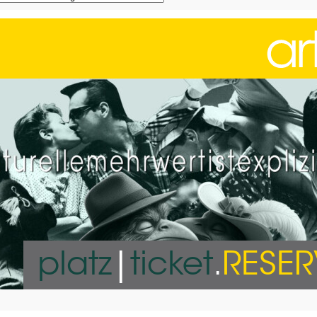
platz
|
ticket
.
RESE