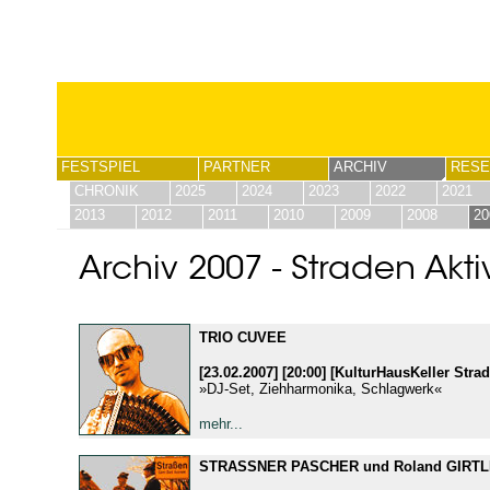
FESTSPIEL
PARTNER
ARCHIV
RESE
CHRONIK
2025
2024
2023
2022
2021
2013
2012
2011
2010
2009
2008
20
Archiv 2007 - Straden Akt
TRIO CUVEE
[23.02.2007] [20:00] [KulturHausKeller Stra
»DJ-Set, Ziehharmonika, Schlagwerk«
mehr...
STRASSNER PASCHER und Roland GIRT