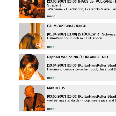
[23.03.2007] [20:00] [HAUS der VULKANE - 
Straden]
»Wilderer« - G´schichtln, G´stanzln & alte Lia
mehr...
PALM-BUSCHn-BRUNCH
[01.04.2007] [11:00] [STÖCKLWIRT Schwarzl
Palm-Buschn-Brunch mit TUBAphon
mehr...
Raphael WRESSNIG´s ORGANIC TRIO
[19.04.2007] [20:00] [KulturHausKeller Stra
Hammond Groove zwischen Soul, Jazz und B
mehr...
MAKODEIS
[03.05.2007] [20:00] [KulturHausKeller Stra
«refreshing standards» - pop meets jazz and 
mehr...