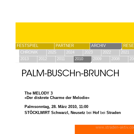
FESTSPIEL
PARTNER
ARCHIV
RESE
CHRONIK
2025
2024
2023
2022
2021
2013
2012
2011
2010
2009
2008
20
PALM-BUSCHn-BRUNCH
The MELODY 3
«Der diskrete Charme der Melodie»
Palmsonntag, 28. März 2010, 11:00
STÖCKLWIRT Schwarzl, Neusetz
bei
Hof
bei
Straden