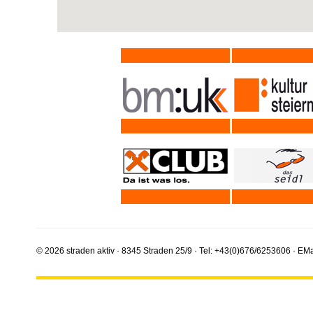
© 2026 straden aktiv · 8345 Straden 25/9 · Tel: +43(0)676/6253606 · EMa