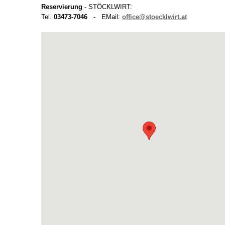
Reservierung
- STÖCKLWIRT:
Tel.
03473-7046
-
EMail:
office@stoecklwirt.at