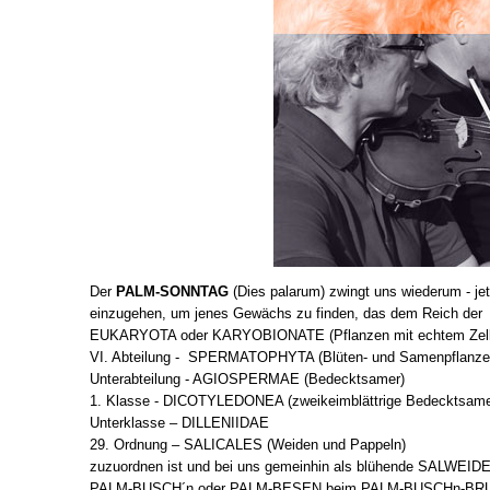
Der
PALM-SONNTAG
(Dies palarum) zwingt uns wiederum - je
einzugehen, um jenes Gewächs zu finden, das dem Reich der
EUKARYOTA oder KARYOBIONATE (Pflanzen mit echtem Zell
VI. Abteilung - SPERMATOPHYTA (Blüten- und Samenpflanze
Unterabteilung - AGIOSPERMAE (Bedecktsamer)
1. Klasse - DICOTYLEDONEA (zweikeimblättrige Bedecktsame
Unterklasse – DILLENIIDAE
29. Ordnung – SALICALES (Weiden und Pappeln)
zuzuordnen ist und bei uns gemeinhin als blühende SALWEI
PALM-BUSCH´n oder PALM-BESEN beim PALM-BUSCHn-BRUNCH 