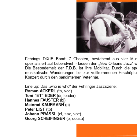
Fehrings DIXIE Band: 7 Chaoten, bestehend aus vier Mus
spezialisiert auf Lebendvieh - lassen den „New Orleans Jazz“ wi
Die Besonderheit der F.D.B. ist ihre Mobilität. Durch die s
musikalische Wanderungen bis zur vollkommenen Erschöpfun
Konzert durch den bandinternen Veterinär.
Line up: Das „who is who“ der Fehringer Jazzszene:
Roman ACKERL
(tb, voc)
Toni "ET" EDER
(dr, leader)
Hannes FAUSTER
(bj)
Meinrad KAUFMANN
(p)
Peter LIST
(tp)
Johann PRASSL
(cl, sax, voc)
Georg SCHEIFINGER
(b, sousa)