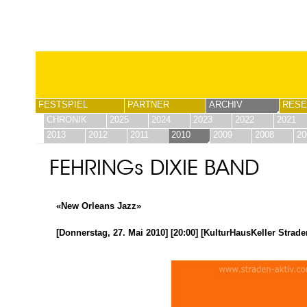
FESTSPIEL
PARTNER
ARCHIV
RESE
CHRONIK
2025
2024
2023
2022
2021
2013
2012
2011
2010
2009
2008
20
FEHRINGs DIXIE BAND
«New Orleans Jazz»
[Donnerstag, 27. Mai 2010] [20:00] [KulturHausKeller Strade