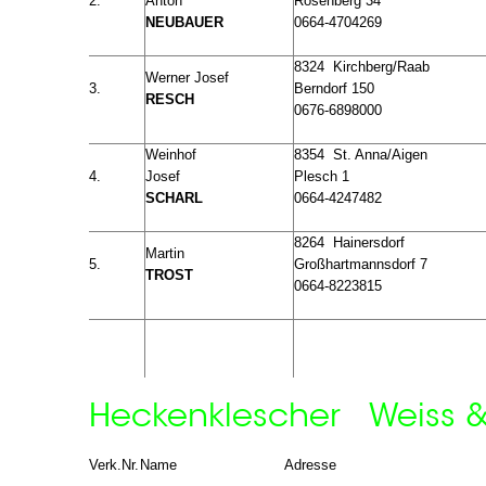
2.
Anton
Rosenberg 34
NEUBAUER
0664-4704269
8324 Kirchberg/Raab
Werner Josef
3.
Berndorf 150
RESCH
0676-6898000
Weinhof
8354 St. Anna/Aigen
4.
Josef
Plesch 1
SCHARL
0664-4247482
8264 Hainersdorf
Martin
5.
Großhartmannsdorf 7
TROST
0664-8223815
Heckenklescher Weiss &
Verk.Nr.
Name
Adresse