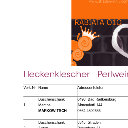
Heckenklescher Perlwein
Verk.Nr.
Name
Adresse/Telefon
Buschenschank
8490 Bad Radkersburg
1.
Martina
Altneudörfl 144
MARKOWITSCH
0664-4502636
Buschenschank
8345 Straden