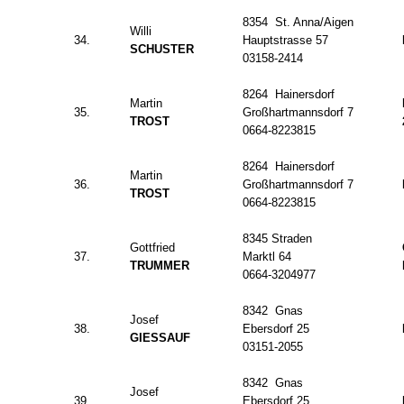
8354 St. Anna/Aigen
Willi
34.
Hauptstrasse 57
SCHUSTER
03158-2414
8264 Hainersdorf
Martin
35.
Großhartmannsdorf 7
TROST
0664-8223815
8264 Hainersdorf
Martin
36.
Großhartmannsdorf 7
TROST
0664-8223815
8345 Straden
Gottfried
37.
Marktl 64
TRUMMER
0664-3204977
8342 Gnas
Josef
38.
Ebersdorf 25
GIESSAUF
03151-2055
8342 Gnas
Josef
39.
Ebersdorf 25