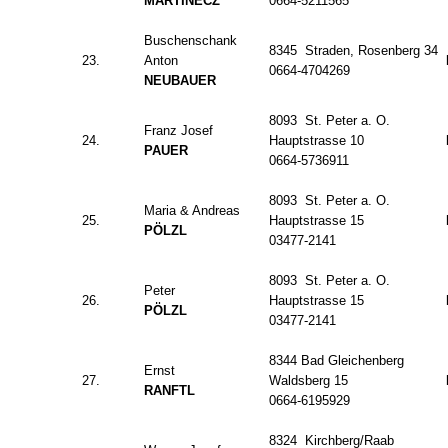
MARTINECZ
0664-5211565
Buschenschank
8345 Straden, Rosenberg 34
23.
Anton
0664-4704269
NEUBAUER
8093 St. Peter a. O.
Franz Josef
24.
Hauptstrasse 10
PAUER
0664-5736911
8093 St. Peter a. O.
Maria & Andreas
25.
Hauptstrasse 15
PÖLZL
03477-2141
8093 St. Peter a. O.
Peter
26.
Hauptstrasse 15
PÖLZL
03477-2141
8344 Bad Gleichenberg
Ernst
27.
Waldsberg 15
RANFTL
0664-6195929
8324 Kirchberg/Raab