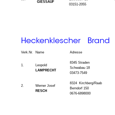
GIESSAUF
03151-2055
Heckenklescher Brand
Verk.Nr.
Name
Adresse
8345 Straden
1.
Leopold
Schwabau 18
LAMPRECHT
03473-7549
8324 Kirchberg/Raab
2.
Werner Josef
Berndorf 150
RESCH
0676-6898000