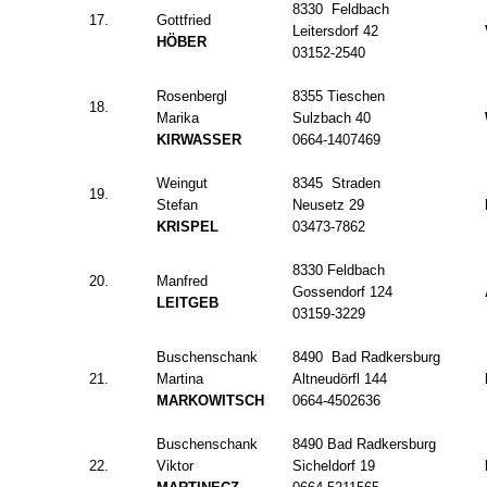
8330 Feldbach
17.
Gottfried
Leitersdorf 42
HÖBER
03152-2540
Rosenbergl
8355 Tieschen
18.
Marika
Sulzbach 40
KIRWASSER
0664-1407469
Weingut
8345 Straden
19.
Stefan
Neusetz 29
KRISPEL
03473-7862
8330 Feldbach
20.
Manfred
Gossendorf 124
LEITGEB
03159-3229
Buschenschank
8490 Bad Radkersburg
21.
Martina
Altneudörfl 144
MARKOWITSCH
0664-4502636
Buschenschank
8490 Bad Radkersburg
22.
Viktor
Sicheldorf 19