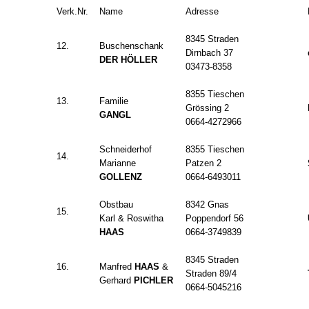
Verk.Nr.
Name
Adresse
8345 Straden
12.
Buschenschank
Dirnbach 37
DER HÖLLER
03473-8358
8355 Tieschen
13.
Familie
Grössing 2
GANGL
0664-4272966
Schneiderhof
8355 Tieschen
14.
Marianne
Patzen 2
GOLLENZ
0664-6493011
Obstbau
8342 Gnas
15.
Karl & Roswitha
Poppendorf 56
HAAS
0664-3749839
8345 Straden
16.
Manfred
HAAS
&
Straden 89/4
Gerhard
PICHLER
0664-5045216