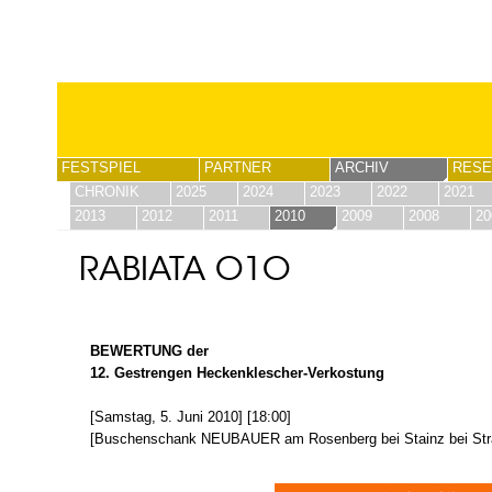
FESTSPIEL
PARTNER
ARCHIV
RESE
CHRONIK
2025
2024
2023
2022
2021
2013
2012
2011
2010
2009
2008
20
RABIATA O1O
BEWERTUNG der
12. Gestrengen Heckenklescher-Verkostung
[Samstag, 5. Juni 2010] [18:00]
[Buschenschank NEUBAUER am Rosenberg bei Stainz bei Str