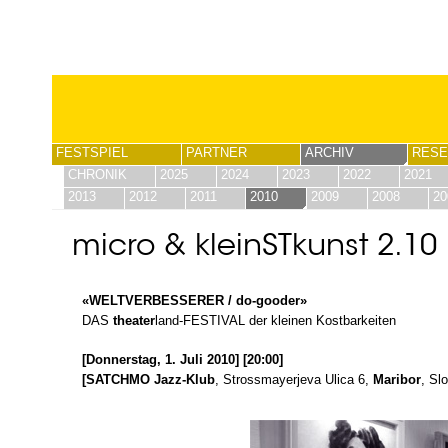
FESTSPIEL
PARTNER
ARCHIV
RESE
CHRONIK
2025
2024
2023
2022
2021
2013
2012
2011
2010
2009
2008
20
micro & kleinSTkunst 2.10
«WELTVERBESSERER / do-gooder»
DAS
theater
land-FESTIVAL der kleinen Kostbarkeiten
[Donnerstag, 1. Juli 2010] [20:00]
[SATCHMO Jazz-Klub
, Strossmayerjeva Ulica 6,
Maribor
, Slo