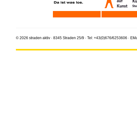
© 2026 straden aktiv · 8345 Straden 25/9 · Tel: +43(0)676/6253606 · EMa