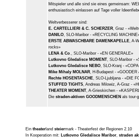
Mitspieler und alle sind sie eines gemeinsam:
enthusiastisch einlassen auf Tage voller Ideenfieb
Weltverbesserer sind:
E. CARTELLIERI & C. SCHERZER
, Graz - «Wel
DANILO
, SLO-Maribor - «RECYCLING MACHINE
ERSTE ABWASCHBARE DAMENKAPELLE
, A-W
rocks»
LENA & Co
., SLO-Maribor - «EN GENERALE»
Lutkovno Gledalisce MOMENT
, SLO-Maribor - «
Lutkovno Gledalisce NEBO
, SLO-Kranj - «CO
Mike Mihaly MOLNAR
, H-Budapest - «GOODER
Rechte HOSENTASCHE
, SLO-Ljubljana - «DI
STUFFED TIGHTS
, Andreas Milowiz, A-Graz - 
THEATER MOMENT
, A-Grieskirchen - «KASPE
Die
straden-aktiven GOODMENSCHEN
als tour-
Ein
theater
land
steier
mark - Theaterfest der Regionen 2.10
In Kooperation mit:
Lutkovno Gledalisce Maribor
,
straden ak