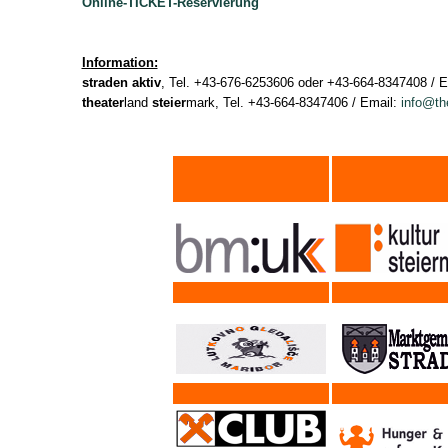
Online-TICKET-Reservierung
Information:
straden aktiv
, Tel. +43-676-6253606 oder +43-664-8347408 / 
theater
land
steier
mark, Tel. +43-664-8347406 / Email:
info@th