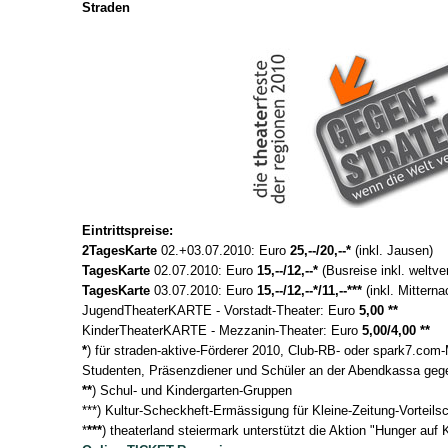
Straden
Eintrittspreise:
2TagesKarte
02.+03.07.2010: Euro
25,--/20,--*
(inkl. Jausen)
TagesKarte
02.07.2010: Euro
15,--/12,--*
(Busreise inkl. weltv
TagesKarte
03.07.2010: Euro
15,--/12,--*/11,--***
(inkl. Mittern
JugendTheaterKARTE - Vorstadt-Theater: Euro
5,00 **
KinderTheaterKARTE - Mezzanin-Theater: Euro
5,00/4,00 **
*
) für straden-aktive-Förderer 2010, Club-RB- oder spark7.com-
Studenten, Präsenzdiener und Schüler an der Abendkassa gege
**
) Schul- und Kindergarten-Gruppen
***) Kultur-Scheckheft-Ermässigung für Kleine-Zeitung-Vorteils
*
***
) theaterland steiermark unterstützt die Aktion "Hunger auf 