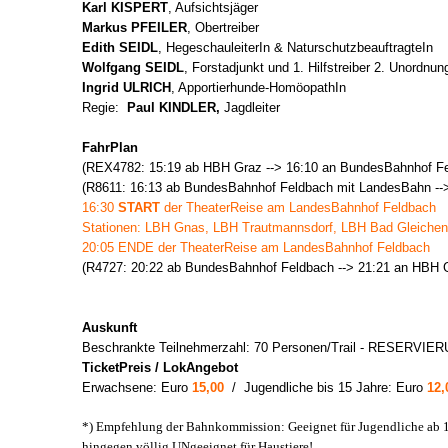
Karl KISPERT
, Aufsichtsjäger
Markus PFEILER
, Obertreiber
Edith SEIDL
, HegeschauleiterIn & NaturschutzbeauftragteIn
Wolfgang SEIDL
, Forstadjunkt und 1. Hilfstreiber 2. Unordnun
Ingrid ULRICH
, Apportierhunde-HomöopathIn
Regie:
Paul KINDLER,
Jagdleiter
FahrPlan
(REX4782: 15:19 ab HBH Graz --> 16:10 an BundesBahnhof Fe
(R8611: 16:13 ab BundesBahnhof Feldbach mit LandesBahn --
16:30
START
der TheaterReise am LandesBahnhof Feldbach
Stationen: LBH Gnas, LBH Trautmannsdorf, LBH Bad Gleichenb
20:05 ENDE der TheaterReise am LandesBahnhof Feldbach
(R4727: 20:22 ab BundesBahnhof Feldbach --> 21:21 an HBH 
Auskunft
Beschrankte Teilnehmerzahl: 70 Personen/Trail - RESERVIERU
TicketPreis / LokAngebot
Erwachsene: Euro
15,00
/
Jugendliche bis 15 Jahre: Euro
12,
*) Empfehlung der Bahnkommission: Geeignet für Jugendliche ab 
hingegen völlig UNgeeignet für Haustiere!