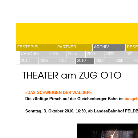
FESTSPIEL
PARTNER
ARCHIV
RESE
CHRONIK
2025
2024
2023
2022
2021
2013
2012
2011
2010
2009
2008
20
THEATER am ZUG O1O
«DAS SCHWEIGEN DER WÄLDER»
Die zünftige Pirsch auf der Gleichenberger Bahn ist
ausgeb
Sonntag, 3
. Oktober 2010, 16:30, ab LandesBahnhof FEL