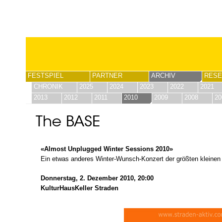
FESTSPIEL
PARTNER
ARCHIV
RESE
CHRONIK
2025
2024
2023
2022
2021
2013
2012
2011
2010
2009
2008
20
The BASE
«Almost Unplugged Winter Sessions 2010»
Ein etwas anderes Winter-Wunsch-Konzert der größten kleinen
Donnerstag, 2. Dezember 2010, 20:00
KulturHausKeller Straden