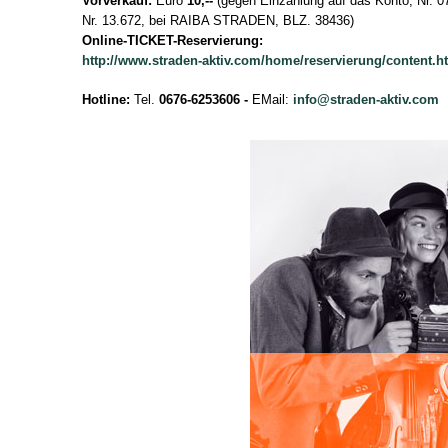
Vorverkauf:
Euro
10,--
(gegen Einzahlung auf das Konto, Nr. 0
Nr. 13.672, bei RAIBA STRADEN, BLZ. 38436)
Online-TICKET-Reservierung:
http://www.straden-aktiv.com/home/reservierung/content.h
Hotline:
Tel.
0676-6253606
-
EMail:
info@straden-aktiv.com