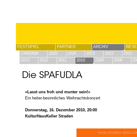
FESTSPIEL
PARTNER
ARCHIV
RESE
CHRONIK
2025
2024
2023
2022
2021
2013
2012
2011
2010
2009
2008
20
Die SPAFUDLA
«Lasst uns froh und munter sein!»
Ein heiter-besinnliches Weihnachtskonzert
Donnerstag, 16. Dezember 2010, 20:00
KulturHausKeller Straden