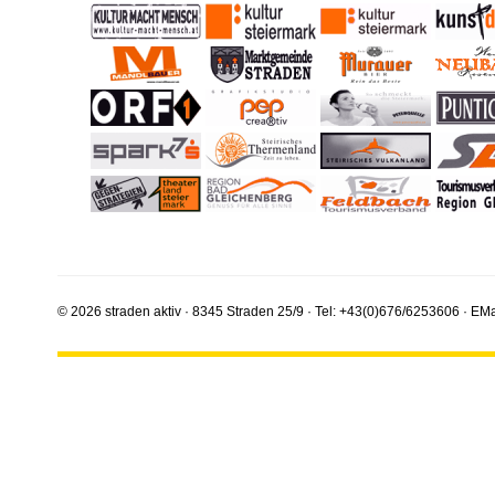
© 2026 straden aktiv · 8345 Straden 25/9 · Tel: +43(0)676/6253606 · EMa