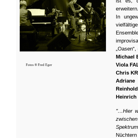
ist es, 
erweitern
In ungew
vielfält
Ensemble
improvisa
„Oasen“,
Michael
Viola FA
Fotos ® Fred Eger
Chris K
Adrian
Reinhol
Heinric
"…Hier wi
zwischen
Spektrum 
Nüchtern 