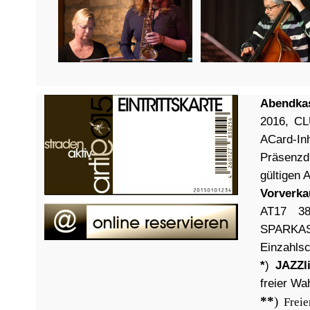
Abendka
2016, CL
ACard-I
Präsenzd
gültigen 
Vorverka
AT17 3
SPARKAS
Einzahlsc
*
)
JAZZl
freier Wa
**
)
Frei