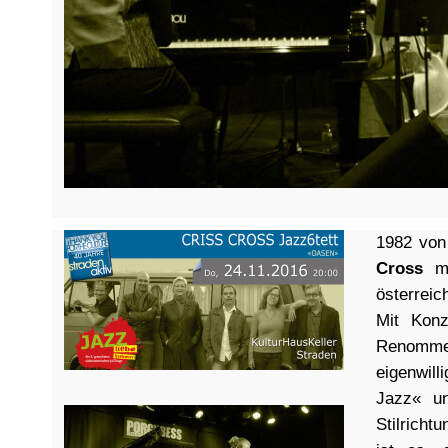
1982 vo
Cross
mit
österreic
Mit Konz
Renomme 
eigenwil
Jazz« un
Stilricht