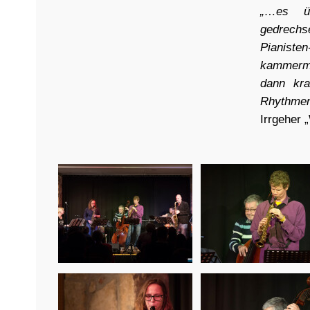
„…es üb
gedrechse
Pianist
kammermus
dann kra
Rhythmen 
Irrgeher 