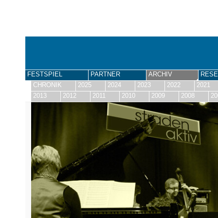
FESTSPIEL
PARTNER
ARCHIV
RESE
CHRONIK
2025
2024
2023
2022
2021
2013
2012
2011
2010
2009
2008
20