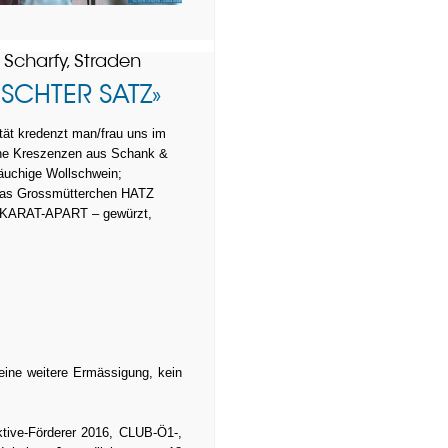
 Scharfy, Straden
ISCHTER SATZ»
tät
kredenzt man/frau uns im
e Kreszenzen aus Schank &
bäuchige Wollschwein;
as Grossmütterchen HATZ
n KARAT-APART – gewürzt,
keine weitere Ermässigung, kein
aktive-Förderer 2016, CLUB-Ö1-,