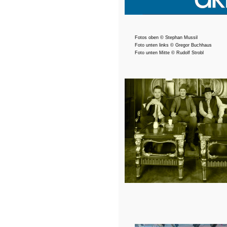
Fotos oben © 
Stephan Mussil  
Foto unten links 
© Gregor Buchhaus
Foto unten Mitte 
© 
Rudolf Strobl