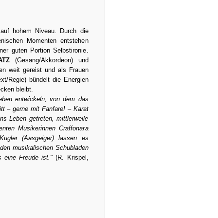
auf hohem Niveau. Durch die
zenischen Momenten entstehen
er guten Portion Selbstironie.
HATZ
(Gesang/Akkordeon) und
en weit gereist und als Frauen
xt/Regie) bündelt die Energien
cken bleibt.
leben entwickeln, von dem das
itt – gerne mit Fanfare! – Karat
ns Leben getreten, mittlerweile
enten Musikerinnen Craffonara
Kugler (Aasgeiger) lassen es
 den musikalischen Schubladen
 eine Freude ist."
(R. Krispel,