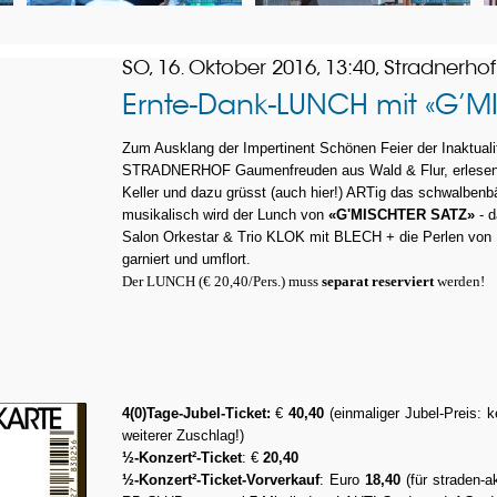
SO, 16. Oktober 2016, 13:40, Stradnerhof
Ernte-Dank-LUNCH mit «G’M
Zum Ausklang
der Impertinent Schönen Feier der Inaktuali
STRADNERHOF Gaumenfreuden aus Wald & Flur, erlesen
Keller und dazu grüsst (auch hier!) ARTig das schwalben
m
usikalisch wird der Lunch von
«G'MISCHTER SATZ»
- d
Salon Orkestar & Trio KLOK mit BLECH + die Perlen vo
garniert und umflort.
Der LUNCH (€ 20,40/Pers.) muss
separat reserviert
werden!
4(0)Tage-Jubel-Ticket:
€
40,40
(einmaliger Jubel-Preis: 
weiterer Zuschlag!)
½-Konzert²-Ticket
: €
20,40
½-Konzert²-Ticket-
Vorverkauf
: Euro
18,40
(für straden-