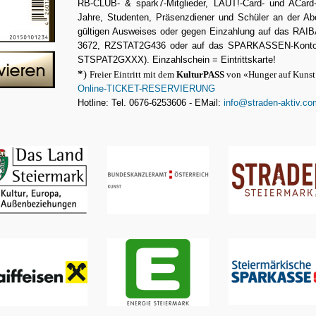
RB-CLUB- & spark7-Mitglieder, LAUT!-Card- und ACard-
Jahre, Studenten, Präsenzdiener und Schüler an der A
gültigen Ausweises oder gegen Einzahlung auf das RAI
3672, RZSTAT2G436 oder auf das SPARKASSEN-Konto,
STSPAT2GXXX). Einzahlschein = Eintrittskarte!
*
)
Freier Eintritt mit dem
KulturPASS
von «
Hunger auf Kunst
Online-TICKET-RESERVIERUNG
Hotline: Tel. 0676-6253606 - EMail:
info@straden-aktiv.co