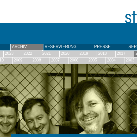
ARCHIV
RESERVIERUNG
PRESSE
SER
2023
2022
2021
2020
2019
2018
2017
10
2009
2008
2007
2006
2005
2004
2003