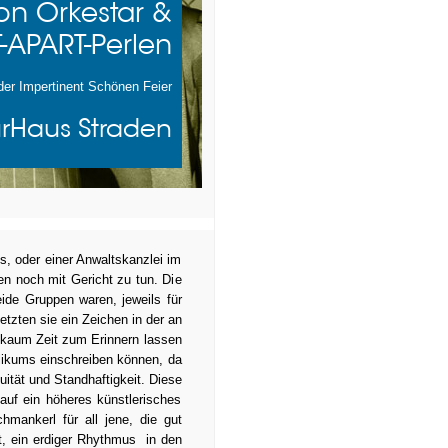
on Orkestar &
-APART-
Perlen
der
Impertinent Schönen Feier
turHaus Straden
s, oder einer Anwaltskanzlei im
en noch mit Gericht zu tun. Die
eide Gruppen waren, jeweils für
tzten sie ein Zeichen in der an
 kaum Zeit zum Erinnern lassen
likums einschreiben können, da
uität und Standhaftigkeit. Diese
auf ein höheres künstlerisches
mankerl für all jene, die gut
t, ein erdiger Rhythmus in den