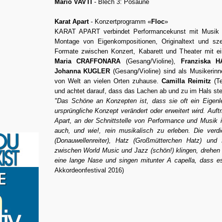
Mario VAVTI
- Blech 3: Posaune
Karat Apart
- Konzertprogramm «
Floc
»
KARAT APART verbindet Performancekunst mit Musik 
Montage von Eigenkompositionen, Originaltext und s
Formate zwischen Konzert, Kabarett und Theater mit ein
Maria CRAFFONARA
(Gesang/Violine),
Franziska 
Johanna KUGLER
(Gesang/Violine) sind als Musikerinn
von Welt an vielen Orten zuhause.
Camilla Reimitz
(Te
und achtet darauf, dass das Lachen ab und zu im Hals ste
"Das Schöne an Konzepten ist, dass sie oft ein Eigen
ursprüngliche Konzept verändert oder erweitert wird. Auftr
Apart, an der Schnittstelle von Performance und Musik i
auch, und wie!, rein musikalisch zu erleben. Die verdi
(Donauwellenreiter), Hatz (Großmütterchen Hatz) und 
zwischen World Music und Jazz (schön!) klingen, drehen
eine lange Nase und singen mitunter A capella, dass es
Akkordeonfestival 2016)