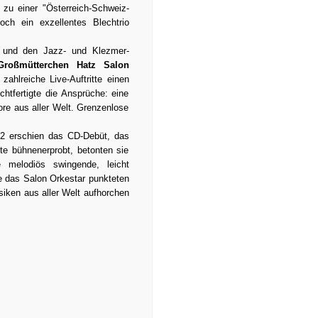
zu einer "Österreich-Schweiz-
ch ein exzellentes Blechtrio
 und den Jazz- und Klezmer-
Großmütterchen Hatz Salon
ahlreiche Live-Auftritte einen
chtfertigte die Ansprüche: eine
ore aus aller Welt. Grenzenlose
012 erschien das CD-Debüt, das
tte bühnenerprobt, betonten sie
 melodiös swingende, leicht
 das Salon Orkestar punkteten
usiken aus aller Welt aufhorchen