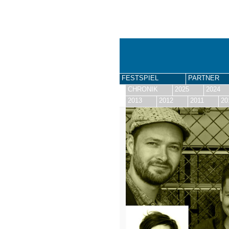
FESTSPIEL
PARTNER
CHRONIK
2025
2024
2013
2012
2011
20