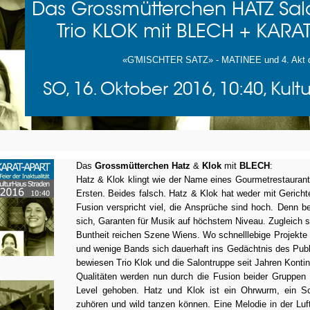
Das Grossmütterchen HATZ Sal
Trio KLOK mit BLECH + KARAT
«
G'MISCHTER SATZ» - MATINEE und 4. Akt 
SO, 16. Oktober 2016, 10:40, Kul
Das
Grossmütterchen Hatz
&
Klok
mit
BLECH
:
Hatz & Klok klingt wie der Name eines Gourmetrestaurant
Ersten. Beides falsch. Hatz & Klok hat weder mit Gericht
Fusion verspricht viel, die Ansprüche sind hoch. Denn b
sich, Garanten für Musik auf höchstem Niveau. Zugleich se
Buntheit reichen Szene Wiens. Wo schnelllebige Projekte
und wenige Bands sich dauerhaft ins Gedächtnis des Pub
bewiesen Trio Klok und die Salontruppe seit Jahren Kontin
Qualitäten werden nun durch die Fusion beider Gruppen 
Level gehoben. Hatz und Klok ist ein Ohrwurm, ein Sch
zuhören und wild tanzen können. Eine Melodie in der Luf