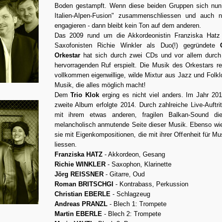
Boden gestampft. Wenn diese beiden Gruppen sich nun 
Italien-Alpen-Fusion" zusammenschliessen und auch no
engagieren - dann bleibt kein Ton auf dem anderen.
Das 2009 rund um die Akkordeonistin Franziska Hatz
Saxofonisten Richie Winkler als Duo(!) gegründete
Orkestar
hat sich durch zwei CDs und vor allem durch z
hervorragenden Ruf erspielt. Die Musik des Orkestars re
vollkommen eigenwillige, wilde Mixtur aus Jazz und Folkl
Musik, die alles möglich macht!
Dem
Trio Klok
erging es nicht viel anders. Im Jahr 2
zweite Album erfolgte 2014. Durch zahlreiche Live-Auftri
mit ihrem etwas anderen, fragilen Balkan-Sound die
melancholisch anmutende Seite dieser Musik. Ebenso wie
sie mit Eigenkompositionen, die mit ihrer Offenheit für M
liessen.
Franziska HATZ
- Akkordeon, Gesang
Richie WINKLER
- Saxophon, Klarinette
Jörg REISSNER
- Gitarre, Oud
Roman BRITSCHGI
- Kontrabass, Perkussion
Christian EBERLE
- Schlagzeug
Andreas PRANZL
- Blech 1: Trompete
Martin EBERLE
- Blech 2: Trompete