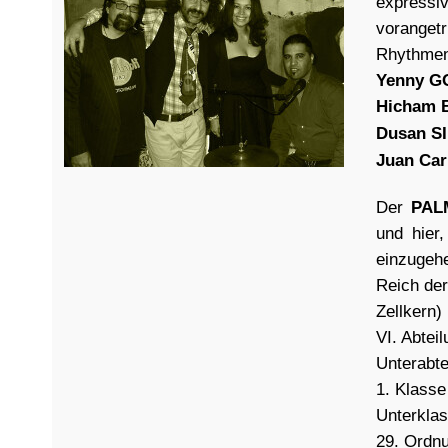
expressi
vorangetr
Rhythmen
Yenny 
Hicham
Dusan S
Juan Ca
Der
PAL
und hier
einzugeh
Reich de
Zellkern)
VI. Abte
Unterabt
1. Klass
Unterkla
29. Ordn