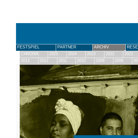
FESTSPIEL
PARTNER
ARCHIV
RESE
CHRONIK
2025
2024
2023
2022
2021
2013
2012
2011
2010
2009
2008
20