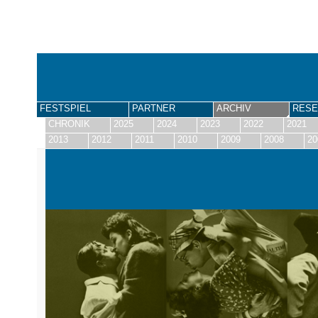
FESTSPIEL
PARTNER
ARCHIV
RESE
CHRONIK
2025
2024
2023
2022
2021
2013
2012
2011
2010
2009
2008
20