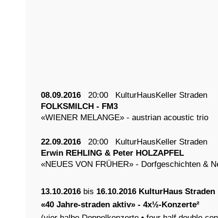
08.09.2016
20:00
KulturHausKeller Straden
FOLKSMILCH - FM3
«WIENER MELANGE» - austrian acoustic trio
22.09.2016
20:00
KulturHausKeller Straden
Erwin REHLING & Peter HOLZAPFEL
«NEUES VON FRÜHER» - Dorfgeschichten & N
13.10.2016
bis
16.10.2016 KulturHaus Straden
«
40 Jahre-straden aktiv
» - 4x½-Konzerte²
(vier halbe Doppelkonzerte • four half double con