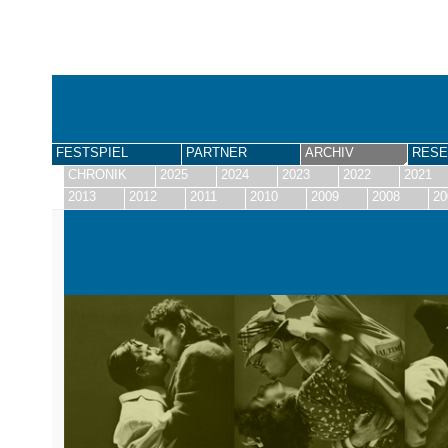
FESTSPIEL
PARTNER
ARCHIV
RESE
CHRONIK
2025
2024
2023
2022
2021
2013
2012
2011
2010
2009
2008
20