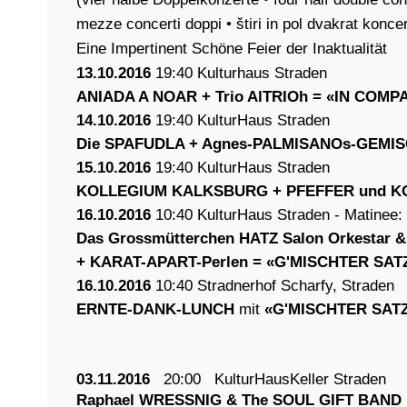
mezze concerti doppi • štiri in pol dvakrat koncer
Eine Impertinent Schöne Feier der Inaktualität
13.10.2016
19:40 Kulturhaus Straden
ANIADA A NOAR + Trio AlTRIOh = «IN COMP
14.10.2016
19:40 KulturHaus Straden
Die SPAFUDLA + Agnes-PALMISANOs-GEMI
15.10.2016
19:40 KulturHaus Straden
KOLLEGIUM KALKSBURG + PFEFFER und 
16.10.2016
10:40 KulturHaus Straden - Matinee:
Das Grossmütterchen HATZ Salon Orkestar 
+ KARAT-APART-Perlen = «G'MISCHTER SAT
16.10.2016
10:40 Stradnerhof Scharfy, Straden
ERNTE-DANK-LUNCH
mit
«G'MISCHTER SAT
03.11.2016
20:00
KulturHausKeller Straden
Raphael WRESSNIG & The SOUL GIFT BAND