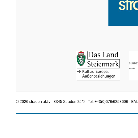
© 2026 straden aktiv · 8345 Straden 25/9 · Tel: +43(0)676/6253606 · EMa