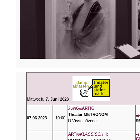
Mittwoch,
7. Juni 2023
JUNG
&
ART
IG
:
Theater METRONOM
«
07.06.2023
10:00
na
D-Visselhövede
ART
KLASSISCH
I
:
«
IG
F