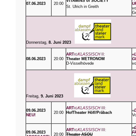
VITAMINS of SOCIETY
07.06.2023
20:00
U
St. Ulrich in Greith
vo
Gr
Donnerstag,
8
. Juni 2023
ART
KLASSISCH
II
:
«
IG
08.06.2023
20:00
Theater METRONOM
G
D-Visselhövede
vo
Freitag,
9
. Juni 2023
ART
KLASSISCH
III:
IG
09.06.2023
«
20:00
HofTheater Höf//Präbach
NEU!
Vo
«
ART
KLASSISCH
III
:
IG
09.06.2023
F
20:00
T
heater ASOU