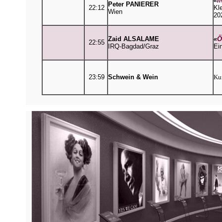
«
I
Peter PANIERER
22:12
Kl
Wien
20
Zaid ALSALAME
«
Ö
22:55
IRQ-Bagdad/Graz
Ei
23:59
Schwein & Wein
Kur