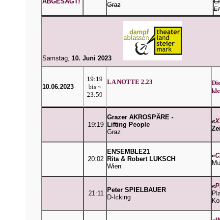
ABGESAGT!
Cl
Graz
E
Samstag,
10
. Juni 2023
19:19
LA NOTTE 2.23
Di
10.06.2023
bis ~
kl
23:59
Grazer AKROSPÄRE -
«
X
19:19
Lifting People
Ze
Graz
ENSEMBLE21
«
C
20:02
Rita & Robert LUKSCH
Mu
Wien
«
P
Peter SPIELBAUER
21:11
Pl
D-Icking
Ko