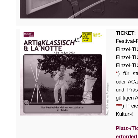
TICKET
:
Festival
Einzel-T
Einzel-T
Einzel-T
*
) für st
oder ACar
Foto © Hartmut Poestges
und Präs
gültigen 
***
) Frei
Kultur»!
Platz-/
erforderl