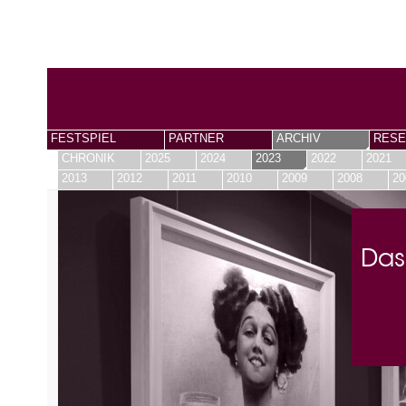
FESTSPIEL
PARTNER
ARCHIV
RESE
CHRONIK
2025
2024
2023
2022
2021
2013
2012
2011
2010
2009
2008
20
Das 