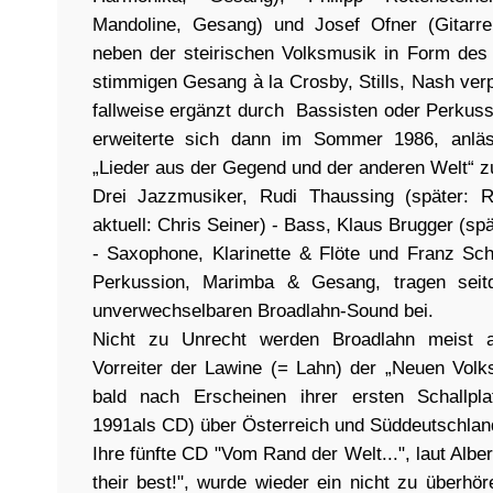
Mandoline, Gesang) und Josef Ofner (Gitarre
neben der steirischen Volksmusik in Form des
stimmigen Gesang à la Crosby, Stills, Nash verpf
fallweise ergänzt durch Bassisten oder Perkuss
erweiterte sich dann im Sommer 1986, anläs
„Lieder aus der Gegend und der anderen Welt“ z
Drei Jazzmusiker, Rudi Thaussing (später: Re
aktuell: Chris Seiner) - Bass, Klaus Brugger (sp
- Saxophone, Klarinette & Flöte und Franz Sc
Perkussion, Marimba & Gesang, tragen seit
unverwechselbaren Broadlahn-Sound bei.
Nicht zu Unrecht werden Broadlahn meist an
Vorreiter der Lawine (= Lahn) der „Neuen Volk
bald nach Erscheinen ihrer ersten Schallpla
1991als CD) über Österreich und Süddeutschlan
Ihre fünfte CD "Vom Rand der Welt...", laut Albe
their best!", wurde wieder ein nicht zu überhö