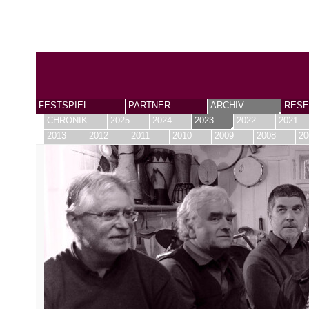
FESTSPIEL
PARTNER
ARCHIV
RESE
CHRONIK
2025
2024
2023
2022
2021
2013
2012
2011
2010
2009
2008
20