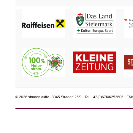
© 2026 straden aktiv · 8345 Straden 25/9 · Tel: +43(0)676/6253606 · EMa