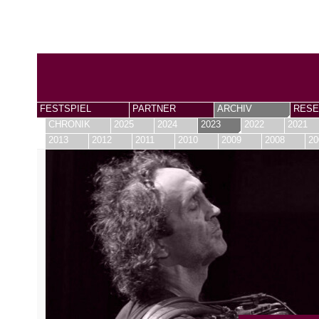
FESTSPIEL
PARTNER
ARCHIV
RESE
CHRONIK
2025
2024
2023
2022
2021
2013
2012
2011
2010
2009
2008
20