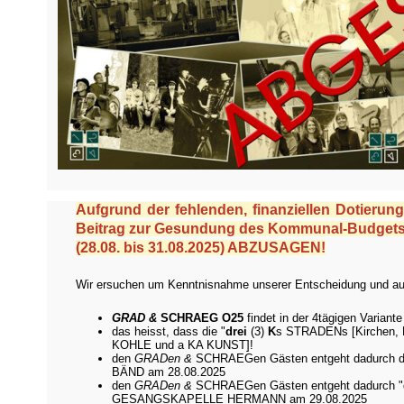
Aufgrund der fehlenden, finanziellen Dotieru
Beitrag zur Gesundung des Kommunal-Budgets z
(28.08. bis 31.08.2025) ABZUSAGEN!
Wir ersuchen um Kenntnisnahme unserer Entscheidung und au
GRAD &
SCHRAEG O25
findet in der 4tägigen Variante
das heisst, dass die "
drei
(3)
K
s STRADENs [Kirchen, K
KOHLE und a KA KUNST]!
den
GRADen &
SCHRAEGen Gästen entgeht dadurch die 
BÄND am 28.08.2025
den
GRADen &
SCHRAEGen Gästen entgeht dadurch "der
GESANGSKAPELLE HERMANN am 29.08.2025