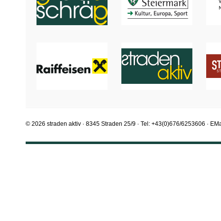
© 2026 straden aktiv · 8345 Straden 25/9 · Tel: +43(0)676/6253606 · EMa