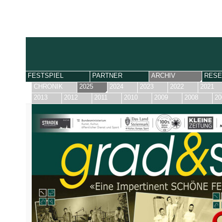
FESTSPIEL
PARTNER
ARCHIV
RESE
CHRONIK
2025
2024
2023
2022
2021
2013
2012
2011
2010
2009
2008
20