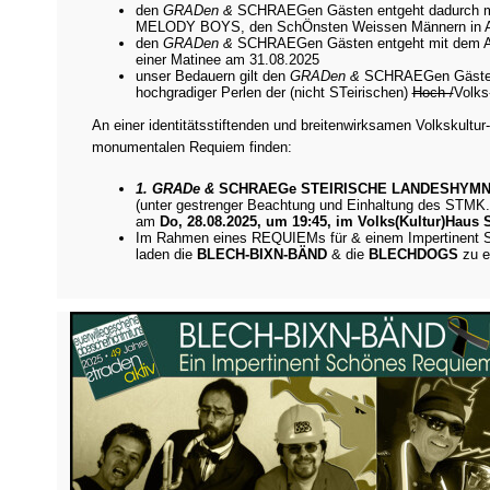
den
GRADen &
SCHRAEGen Gästen entgeht dadurch mi
MELODY BOYS, den SchÖnsten Weissen Männern in A
den
GRADen &
SCHRAEGen Gästen entgeht mit dem A
einer Matinee am 31.08.2025
unser Bedauern gilt den
GRADen &
SCHRAEGen Gästen, 
hochgradiger Perlen der (nicht STeirischen)
Hoch-/
Volks
An einer identitätsstiftenden und breitenwirksamen Volkskultur
monumentalen Requiem finden:
1. GRADe &
SCHRAEGe STEIRISCHE LANDESHYMN
(unter gestrenger Beachtung und Einhaltung des STMK
am
Do, 28.08.2025, um 19:45, im Volks(Kultur)Haus 
Im Rahmen eines REQUIEMs für & einem Impertinent 
laden die
BLECH-BIXN-BÄND
& die
BLECHDOGS
zu
e