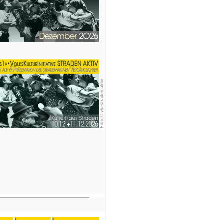
Foto © vki-straden-aktiv