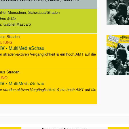
H A FUNKY TWIST
of Monschein, Schwabau/Straden
ilme & Co:
e: Gabriel Mascaro
us Straden
LTUNG
:
TIV
• MultiMediaSchau
straden-aktiven Vergänglichkeit & ein hoch.AMT auf die
us Straden
UNG
:
TIV
• MultiMediaSchau
straden-aktiven Vergänglichkeit & ein hoch.AMT auf die