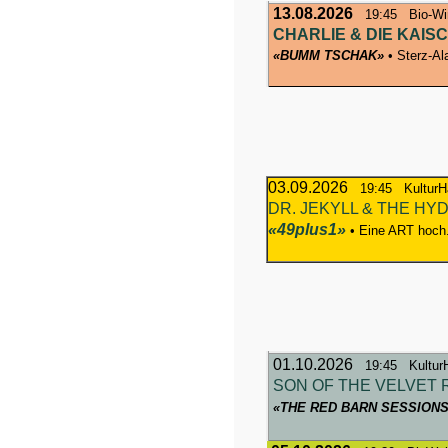
13.08.2026
19:45
Bio-Wi
CHARLIE & DIE KAI
«BUMM TSCHAK»
• Sterz-Al
03.09.2026
19:45 KulturHa
DR. JEKYLL & THE H
«
49plus1»
• Eine ART hoch.
01.10.2026
19:45 KulturH
SON OF THE VELVET 
«THE RED BARN SESSION