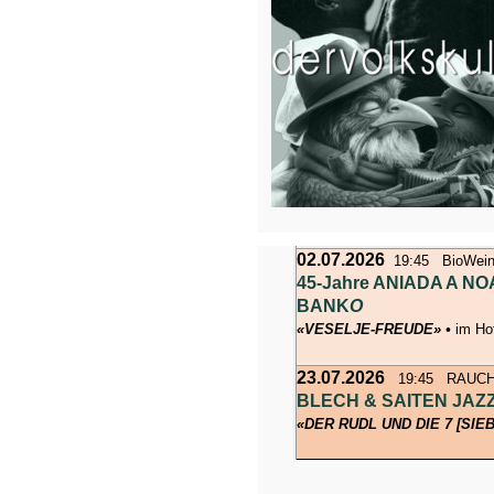
02.07.2026
19:45 BioWeinH
45-Jahre ANIADA A N
BANK
O
«VESELJE-FREUDE» •
im Hof
23.07.2026
19:45 RAUCHs
BLECH & SAITEN JAZZ
«DER RUDL UND DIE 7 [SIE