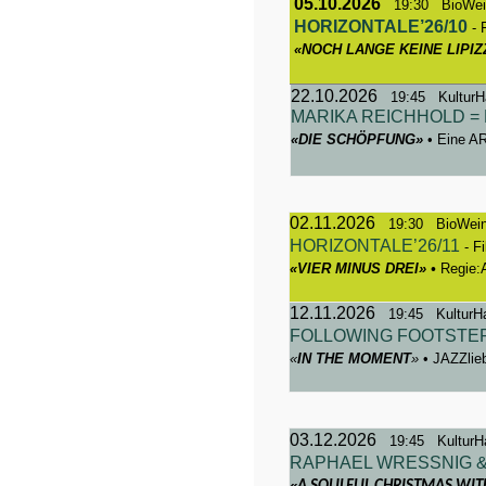
05.10.2026
19:30 BioWei
HORIZONTALE’26/10
- 
«
NOCH LANGE KEINE LIPI
22
.10.2026
19:45 KulturHa
MARIKA REICHHOLD =
«DIE SCHÖPFUNG»
• Eine A
02.11.2026
19:30 BioWein
HORIZONTALE’26/11
- F
«VIER MINUS DREI» •
Regie:
12.11.2026
19:45 KulturHa
FOLLOWING FOOTSTE
«
IN THE MOMENT
»
• JAZZlie
03.12.2026
19:45 KulturHa
RAPHAEL WRESSNIG & 
«