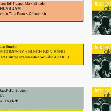
nzer Edi Tropper, Marktl/Straden
SCHLABUAM
arm in Terra Preta & Offener Luft
us Straden
YDE COMPANY
+
BLECH-BIXN-BÄND
AMT auf die straden-aktive ver.GÄNGLICHKEIT...
ausKeller Straden
RAT
S»
- Folk Noir