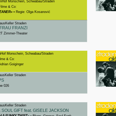
nHof Monschein, Schwabau/Straden
Filme & Co:
ZZANER
»
•
Regie: Olga Kosanović
usKeller Straden
 FRAU FRANZI
RT Zimmer-Theater
Hof Monschein, Schwabau/Straden
ilme & Co:
Adrian Goiginger
usKeller Straden
PS
be 026
usKeller Straden
SOUL GIFT feat. GISELE JACKSON
»
•
Blues, Groove, Soul-Funk