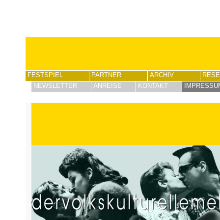
FESTSPIEL
PARTNER
ARCHIV
RESE
NEWSLETTER
ANREISE
KONTAKT
IMPRESSU