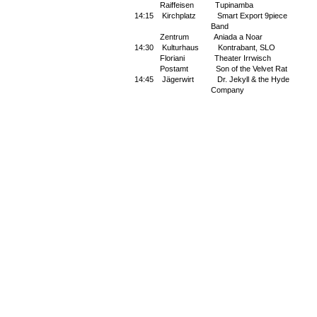
Raiffeisen
Tupinamba
14:15
Kirchplatz
Smart Export 9piece
Band
Zentrum
Aniada a Noar
14:30
Kulturhaus
Kontrabant, SLO
Floriani
Theater Irrwisch
Postamt
Son of the Velvet Rat
14:45
Jägerwirt
Dr. Jekyll & the Hyde
Company