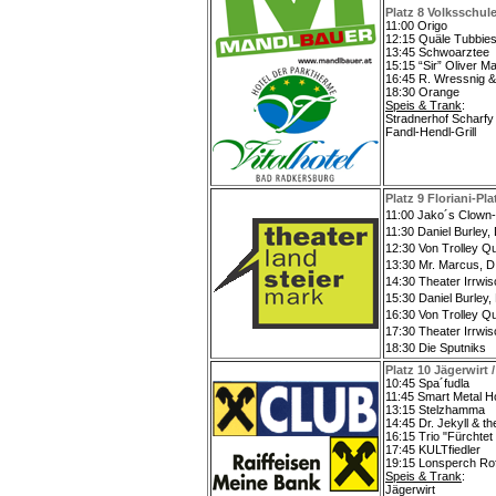
Platz 8 Volksschul
11:00 Origo
12:15 Quäle Tubbie
13:45 Schwoarztee
15:15 “Sir” Oliver Mal
16:45 R. Wressnig & 
18:30 Orange
Speis & Trank
:
Stradnerhof Scharfy
Fandl-Hendl-Grill
Platz 9 Floriani-Pl
a
11:00 Jako´s Clown
11:30 Daniel Burley,
12:30 Von Trolley Qu
13:30 Mr. Marcus, D
14:30 Theater Irrwis
15:30 Daniel Burley,
16:30 Von Trolley Qu
17:30 Theater Irrwis
18:30 Die Sputniks
Platz 10 Jägerwirt /
10:45 Spa´fudla
11:45 Smart Metal H
13:15 Stelzhamma
14:45 Dr. Jekyll & 
16:15 Trio "Fürchtet
17:45 KULTfiedler
19:15 Lonsperch Rof
Speis & Trank
:
Jägerwirt