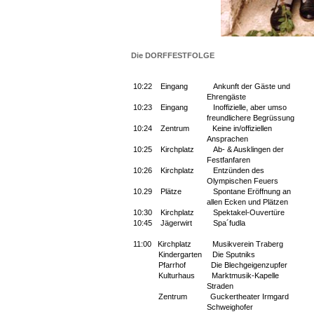
Die DORFFESTFOLGE
10:22
Eingang
Ankunft der
Gäste und
Ehrengäste
10:23
Eingang
Inoffizielle, aber umso
freundlichere Begrüssung
10:24
Zentrum
Keine in/offiziellen
Ansprachen
10:25
Kirchplatz
Ab- & Ausklingen der
Festfanfaren
10:26
Kirchplatz
Entzünden des
Olympischen Feuers
10.29
Plätze
Spontane Eröffnung an
allen
Ecken und Plätzen
10:30
Kirchplatz
Spektakel-Ouvertüre
10:45
Jägerwirt
Spa´fudla
11:00
Kirchplatz
Musikverein Traberg
Kindergarten
Die Sputniks
Pfarrhof
Die Blechgeigenzupfer
Kulturhaus
Marktmusik-Kapelle
Straden
Zentrum
Guckertheater Irmgard
Schweighofer