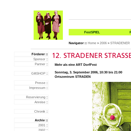
FestSPIEL
Navigator ::
Home
>
2006
>
STRADENER 
Förderer ::
Sponsor
::
Partner
::
Mehr als eine ART DorfFest
Sonntag, 3. September 2006, 10:30 bis 21:00
GiftSHOP
::
Ortszentrum STRADEN
Presse
::
Impressum
::
Reservierung
::
Anreise
::
Chronik
::
Archiv ::
2001
::
2002
::