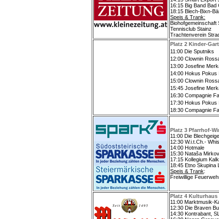
16:15 Big Band Bad 
18:15 Blech-Bixn-B
Speis & Trank:
Biohofgemeinschaft 
Tennisclub Stainz
Trachtenverein Stra
Platz 2 Kinder-Gar
11:00 Die Sputniks
12:00 Clownin Ross
13:00 Josefine Merk
14:00 Hokus Pokus
15:00 Clownin Ross
15:45 Josefine Merk
16:30 Compagnie Fa
17:30 Hokus Pokus
18:30 Compagnie Fa
Platz 3 Pfarrhof-W
11:00 Die Blechgeig
12:30 W.i.t.Ch.- Whi
14:00 Hotmale
15:30 Nataša Mirkov
17:15 Kollegium Kal
18:45 Etno Skupina
Speis & Trank
:
Freiwillige Feuerweh
Platz 4 Kulturhaus
11:00 Marktmusik-Ka
12:30 Die Braven B
14:30 Kontrabant, 