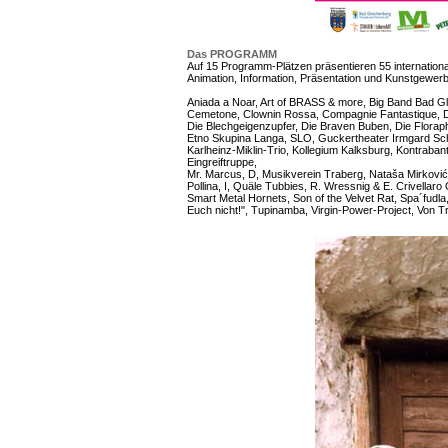
Das PROGRAMM
Auf 15 Programm-Plätzen präsentieren 55 internation
Animation, Information, Präsentation und Kunstgewerb
Aniada a Noar, Art of BRASS & more, Big Band Bad G
Cemetone, Clownin Rossa, Compagnie Fantastique, Da
Die Blechgeigenzupfer, Die Braven Buben, Die Florap
Etno Skupina Langa, SLO, Guckertheater Irmgard Sc
Karlheinz-Miklin-Trio, Kollegium Kalksburg, Kontraba
Eingreiftruppe,
Mr. Marcus, D, Musikverein Traberg, Nataša Mirkovi
Pollina, I, Quäle Tubbies, R. Wressnig & E. Crivellaro 
Smart Metal Hornets, Son of the Velvet Rat, Spa´fud
Euch nicht!", Tupinamba, Virgin-Power-Project, Von Trol