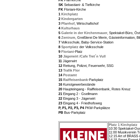
PK
Pfarrkirche
SK
Sebastiani- & Tiefkirche
FK
Floriani-Kirche
1
Kirchplatz
2
Kindergarten
3
Pfarrhof
, Wirtschaftshof
4
Kulturhaus
5
Galerie in der Kirchenmauer
, Spektakel-Büro, Öst
6
Zentrum
, Greißlerei De Merin, Gästeinformation, 
7
Volksschule, Baby-Service-Station
8
Sportplatz
der Volksschule
9
Floriani
-Platz
10
Jägerwirt /Cafe Tret´n Vull
11
Jägerwirt
12
Rettung, Polizei, Feuerwehr, SSG
13
Trafik Flor
14
Postamt
15
Raiffeisenbank
-Parkplatz
16
Kunstgewerbestände
20
Haupteingang - Raiffeisenbank, Rotes Kreuz
21
Eingang 2 - Gsellmann
22
Eingang 3 - Jägerwirt
23
Eingang 4 - Friedhofsweg
P, P1, P2, P3, P4
PKW-Parkplätze
PB
Bus-Parkplatz
Platz 1 Kirchplatz
10:30 Spektakel-Ou
11:00 Musikverein T
12:15 Art of BRASS
14:15 Smart Export 