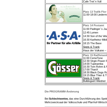
Cafe Tret´n Vull
Platz 13 Trafik Flor
11:00-18:00 Lieder
Platz 14 Postamt
11:00 Padinger´s J
12:45 Lumen
14:30 Son of the Vel
16:30 Karlheinz-Mikl
18:15 The Base
Speis & Trank
:
Haus der Vulkane –
Platz 15 Raiffeise
11:00 CemeTone
12:30 Virgin-Power-P
14:00 Tupinamba
15:30 Tom Rohm & N
17:00 ThanX
18:30 Black Dogs R
19:15 Blue Thier &
Speis & Trank
:
Bulldogwirt Wiedner
Die PROGRAMM-Änderung
Bei
Schlechtwetter
,
das eine Durchführung des Spektak
Mehrzwecksaal der Volksschule und Pfarrhof-Wirtscha