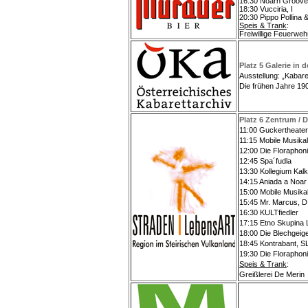
16:30 Noarn Groove
18:30 Vucciria, I
20:30 Pippo Pollina 
Speis & Trank
:
Freiwillige Feuerweh
Platz 5 Galerie in 
Ausstellung: „Kabare
Die frühen Jahre 19
Platz 6 Zentrum / 
11:00 Guckertheater
11:15 Mobile Musikal
12:00 Die Floraphon
12:45 Spa´fudla
13:30 Kollegium Kal
14:15 Aniada a Noar
15:00 Mobile Musikal
15:45 Mr. Marcus, D
16:30 KULTfiedler
17:15 Etno Skupina
18:00 Die Blechgeig
18:45 Kontrabant, 
19:30 Die Floraphon
Speis & Trank
:
Greißlerei De Merin