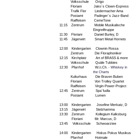
Volksschule
Origo
Floriani
Jako´s Clown-Express
Trafik Flor
Liedermacher Ama
Postamt
Padinger´s Jazz-Band
Raiffeisen
CemeTone
11:15
Zentrum
Mobile Musikalische
Eingreiftruppe
11:30
Floriani
Daniel Burley, D
11:45
Jägerwirt
Smart Metal Hornets
12:00
Kindergarten
Clownin Rossa
Zentrum
Die Floraphoniker
12:15
Kirchplatz
Art of BRASS & more
Volksschule
Quäle Tubbies
12:30
Pfarrhof
W.i.t.Ch.
- Whiskey in
the Charts
Kulturhaus
Die Braven Buben
Floriani
Von Trolley Quartet
Raiffeisen
Virgin-Power-Project
12:45
Zentrum
Spa´fudla
Postamt
Lumen
13:00
Kindergarten
Josefine Merkatz, D
13:15
Jägerwirt
Stelzhamma
13:30
Zentrum
Kollegium Kalksburg
Floriani
Mr. Marcus, D
13:45
Volksschule
Schwoarztee
14:00
Kindergarten
Hokus Pokus Musikus
Pfarrhof
Hotmale