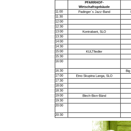
PFARRHOF-
Wirtschaftsgebäude
11:00
Padinger´s Jazz-Band
11:30
12:00
12:30
13:00
Kontrabant, SLO
13:30
14:00
14:30
15:00
KULTfiedler
15:30
16:00
16:30
Big
17:00
Etno Skupina Langa, SLO
17:30
18:00
18:30
19:00
Blech-Bixn-Bänd
19:30
20:00
20:30