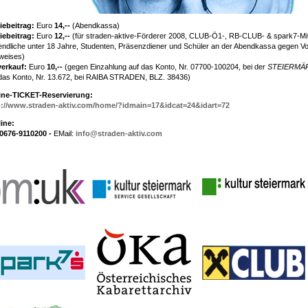
iebeitrag:
Euro
14,--
(Abendkassa)
iebeitrag:
Euro
12,--
(für straden-aktive-Förderer 2008, CLUB-Ö1-, RB-CLUB- & spark7-Mitg
ndliche unter 18 Jahre, Studenten, Präsenzdiener und Schüler an der Abendkassa gegen Vor
weises)
verkauf:
Euro
10,--
(gegen Einzahlung auf das Konto, Nr. 07700-100204, bei der
STEIERMÄ
das Konto, Nr. 13.672, bei RAIBA STRADEN, BLZ. 38436)
ine-TICKET-Reservierung:
p://www.straden-aktiv.com/home/?idmain=17&idcat=24&idart=72
ine:
0676-9110200 -
EMail:
info@straden-aktiv.com