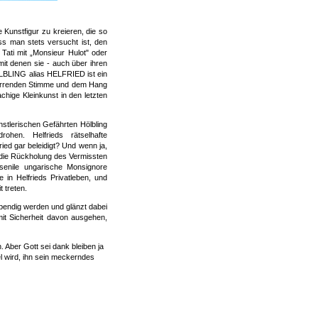
Kunstfigur zu kreieren, die so
ass man stets versucht ist, den
Tati mit „Monsieur Hulot" oder
it denen sie - auch über ihren
LBLING alias HELFRIED ist ein
hnarrenden Stimme und dem Hang
achige Kleinkunst in den letzten
nstlerischen Gefährten Hölbling
ohen. Helfrieds rätselhafte
ied gar beleidigt? Und wenn ja,
die Rückholung des Vermissten
 senile ungarische Monsignore
e in Helfrieds Privatleben, und
 treten.
ebendig werden und glänzt dabei
it Sicherheit davon ausgehen,
Aber Gott sei dank bleiben ja
l wird, ihn sein meckerndes