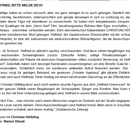
FRIED, BITTE MELDE DICH!
hlige haben es schon versucht, aber nur ganz wenigen ist es auch gelungen. Nämlich eine 
schichtig, facettenreich, widersprüchlich und gerade deswegen in sich so schlüssig ist, d
pfer dieser Figur mit ebendieser zu verwechseln. So haben sich beispielsweise Jacques 
ut Qualtinger mit dem „Herrn Karl" Film- beziehungsweise Bühnen-Alter Egos erschaffen, m
 hinaus - untrennbar verbunden werden. Dem obersteirischen Kabarettisten CHRISTIAN HÖ
icher künstlerischer Wurf gelungen. Helfried, der staubtrockene Erbsenzähler mit der sc
Hinterlist, ist eine der seltsamsten wie eindrucksvollsten Bühnenfiguren, die die deutschspr
ren gesehen hat.
, oh Schreck: Helfried ist plötzlich spurlos verschwunden. Und lässt seinen langjährigen kü
 wachsenden Schwierigkeiten zurück: Einkünfte fehlen, saftige Pönalezahlungen dr
obotschaften und Pakete mit abstrusen Gegenständen stiften zusätzlich Verwirrung. Ist Helfr
um? Jedenfalls haben sich besorgte Kameraden zusammengetan, um eine Benefiz-Gala für 
veranstalten. Schließlich muss ein sündteurer weltweiter Aufruf finanziert werden. Der
assy sorgt für geistigen Beistand, ein gewissen „Fräulein Ingeborg" gibt pikante Einblick
mals wird auch Helfrieds Tante Hedwig mit einem berührenden Diavortrag an die Öffentlichkeit
Christian Hölbling lässt auch noch weitere skurrile Figuren aus dem „Helfried-Universum" l
der ganzen Vielfalt seiner Begabungen als Schauspieler, Sänger und Komiker. Man kann m
 es ihm mit Ihrer Unterstützung gelingen wird, Helfried in unsere Mitte zurückzuholen.
rlich Fies... man möchte solch einem Menschen ungern im Dunkeln auf der Straße begegnen. 
he Leute nachts daheim. Denn Ausschweifungen sind Helfried fremd. Allein wenn er kreuzfide
enlachen schüttelt, wird einem mulmig." (Süddeutsche Zeitung)
 und mit
Christian Hölbling
ie:
Marion Dimali