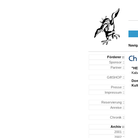
Naviga
Förderer ::
Sponsor
::
Partner
::
"HE
Kaba
GiftSHOP
::
Don
Kul
Presse
::
Impressum
::
Reservierung
::
Anreise
::
Chronik
::
Archiv ::
2001
::
2002
::