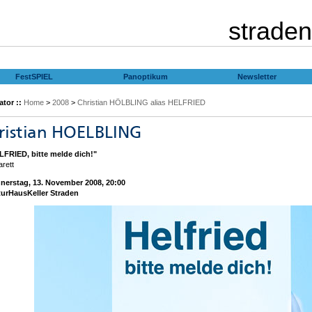
straden
FestSPIEL
Panoptikum
Newsletter
tor ::
Home
>
2008
>
Christian HÖLBLING alias HELFRIED
LFRIED, bitte melde dich!"
rett
nerstag, 13. November 2008, 20:00
turHausKeller Straden