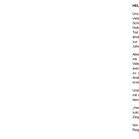
HEL
Unzä
viel
Schö
Helm
Tod
ähnl
zur 
Jah
Aber
mit
Vide
war
zu 
Andr
erst
Und 
mit 
dass
„Her
solc
Zieg
Von
Reg