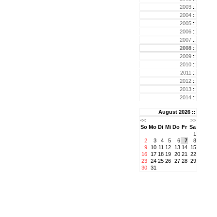
2003
::
2004
::
2005
::
2006
::
2007
::
2008
::
2009
::
2010
::
2011
::
2012
::
2013
::
2014
::
August 2026 ::
<<
>>
So
Mo
Di
Mi
Do
Fr
Sa
1
2
3
4
5
6
7
8
9
10
11
12
13
14
15
16
17
18
19
20
21
22
23
24
25
26
27
28
29
30
31