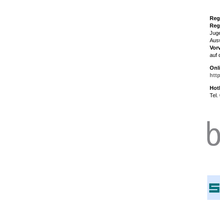
Reg
Reg
Juge
Aus
Vor
auf 
Onl
htt
Hotl
Tel.