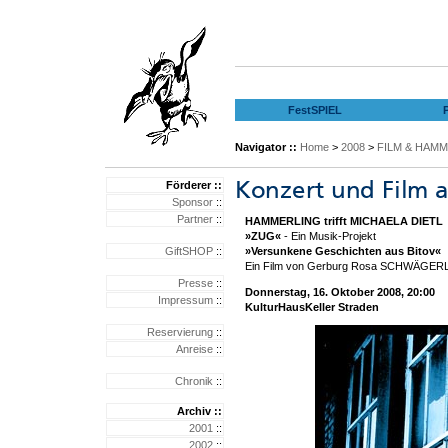
FestSPIEL
Navigator ::
Home
>
2008
>
FILM & HAMM
Förderer ::
Sponsor
::
Partner
::
HAMMERLING trifft MICHAELA DIETL
»ZUG«
- Ein Musik-Projekt
GiftSHOP
::
»Versunkene Geschichten aus Bitov«
Ein Film von Gerburg Rosa SCHWÄGER
Presse
::
Donnerstag, 16. Oktober 2008, 20:00
Impressum
::
KulturHausKeller Straden
Reservierung
::
Anreise
::
Chronik
::
Archiv ::
2001
::
2002
::