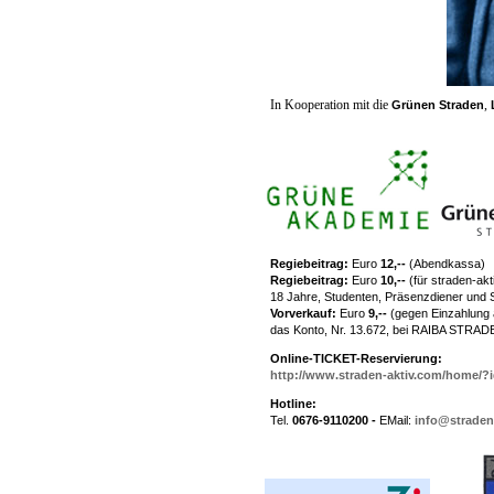
In Kooperation mit die
,
Grünen Straden
Regiebeitrag:
Euro
12,--
(Abendkassa)
Regiebeitrag:
Euro
10,--
(für straden-ak
18 Jahre, Studenten, Präsenzdiener und 
Vorverkauf:
Euro
9,--
(gegen Einzahlung 
das Konto, Nr. 13.672, bei RAIBA STRAD
Online-TICKET-Reservierung:
http://www.straden-aktiv.com/home/?
Hotline:
Tel.
0676-9110200 -
EMail:
info@straden