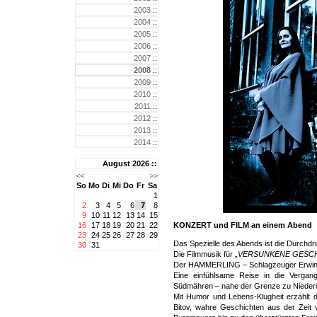
2003
::
2004
::
2005
::
2006
::
2007
::
2008
::
2009
::
2010
::
2011
::
2012
::
2013
::
2014
::
August 2026 ::
<<
>>
So
Mo
Di
Mi
Do
Fr
Sa
1
2
3
4
5
6
7
8
9
10
11
12
13
14
15
16
17
18
19
20
21
22
KONZERT und FILM an einem Abend
23
24
25
26
27
28
29
Das Spezielle des Abends ist die Durchdr
30
31
Die Filmmusik für „
VERSUNKENE GESCH
Der HAMMERLING – Schlagzeuger Erwin
Eine einfühlsame Reise in die Vergan
Südmähren – nahe der Grenze zu Niederös
Mit Humor und Lebens-Klugheit erzählt d
Bitov, wahre Geschichten aus der Zeit