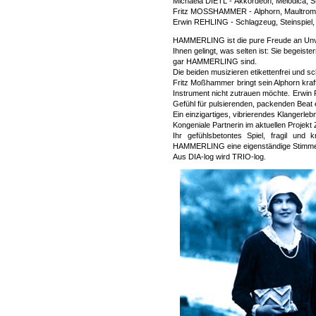
Michaela DIETL - Akkordeon, Melodica, 
Fritz MOSSHAMMER - Alphorn, Maultromme
Erwin REHLING - Schlagzeug, Steinspiel
HAMMERLING ist die pure Freude an
Ihnen gelingt, was selten ist: Sie begeiste
gar HAMMERLING sind.
Die beiden musizieren etikettenfrei und s
Fritz Moßhammer bringt sein Alphorn kraf
Instrument nicht zutrauen möchte. Erwin
Gefühl für pulsierenden, packenden Beat 
Ein einzigartiges, vibrierendes Klangerlebn
Kongeniale Partnerin im aktuellen Projekt
Ihr gefühlsbetontes Spiel, fragil und 
HAMMERLING eine eigenständige Stimme
Aus DIA-log wird TRIO-log.