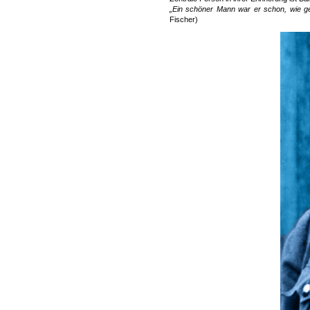
„Ein schöner Mann war er schon, wie gema
Fischer)