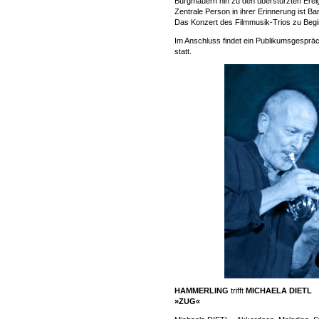
Burgmauern hin zu den überstürzten Erei
Zentrale Person in ihrer Erinnerung ist 
Das Konzert des Filmmusik-Trios zu Beginn
Im Anschluss findet ein Publikumsgespr
statt.
HAMMERLING
trifft
MICHAELA DIETL
»ZUG«