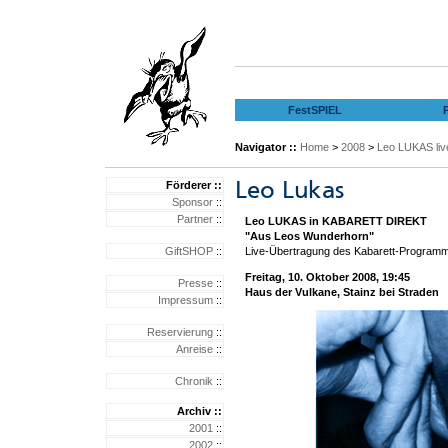
FestSPIEL
Navigator ::
Home
>
2008
>
Leo LUKAS live
Förderer ::
Sponsor
::
Partner
::
Leo LUKAS in KABARETT DIREKT
"Aus Leos Wunderhorn"
GiftSHOP
::
Live-Übertragung des Kabarett-Program
Freitag, 10. Oktober 2008, 19:45
Presse
::
Haus der Vulkane, Stainz bei Straden
Impressum
::
Reservierung
::
Anreise
::
Chronik
::
Archiv ::
2001
::
2002
::