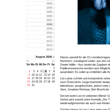
2003
::
2004
::
2005
::
2006
::
2007
::
2008
::
2009
::
2010
::
2011
::
2012
::
2013
::
2014
::
August 2026 ::
Dieses speziell für die Ö1-Liveübertragu
<<
>>
Nummern, vorwiegend Lieder, aus drei Jahr
So
Mo
Di
Mi
Do
Fr
Sa
Zweite Hälfte – Aus (wobei die Zugaben als
1
Publikumswünsche werden nach Möglichkeit 
2
3
4
5
6
7
8
ausprobiert. Es sollen ja schließlich alle
9
10
11
12
13
14
15
16
17
18
19
20
21
22
Leo Lukas schrieb und komponierte seinen
23
24
25
26
27
28
29
noch Österreichs Jungscharkinder landauf, 
30
31
bitterbösen, ausgefuchsten, jedoch stets
Veen, Jonathan Richman, Bert Brecht bis 
Derzeit wohnt Leo im siebenten Wiener G
Herbst wird sowohl seine Komödie „Der Ti
wiederaufgenommen als auch sein Kindermu
Darüber hinaus ist Leo Lukas einer von Öst