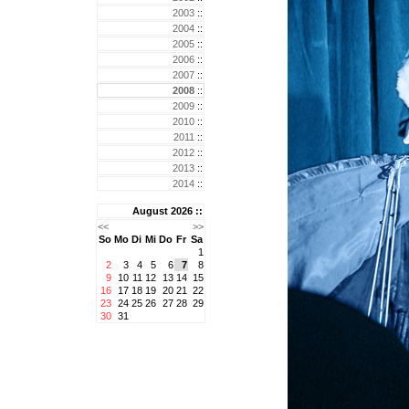
2003
::
2004
::
2005
::
2006
::
2007
::
2008
::
2009
::
2010
::
2011
::
2012
::
2013
::
2014
::
August 2026 ::
<<
>>
So
Mo
Di
Mi
Do
Fr
Sa
1
2
3
4
5
6
7
8
9
10
11
12
13
14
15
16
17
18
19
20
21
22
23
24
25
26
27
28
29
30
31