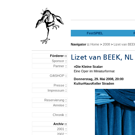
FestSPIEL
Navigator ::
Home
>
2008
>
Lizet van BEE
Förderer ::
Sponsor
::
Partner
::
»Die Kleine Scala«
Eine Oper im Miniaturformat
GiftSHOP
::
Donnerstag, 29. Mai 2008, 20:00
KulturHausKeller Straden
Presse
::
Impressum
::
Reservierung
::
Anreise
::
Chronik
::
Archiv ::
2001
::
2002
::