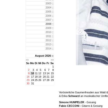
2003
::
2004
::
2005
::
2006
::
2007
::
2008
::
2009
::
2010
::
2011
::
2012
::
2013
::
2014
::
August 2026 ::
<<
>>
So
Mo
Di
Mi
Do
Fr
Sa
1
2
3
4
5
6
7
8
9
10
11
12
13
14
15
16
17
18
19
20
21
22
23
24
25
26
27
28
29
30
31
Vorösterliche Gaumenfreuden aus Wald & 
& Erika
Schwarzl
an musikalischer Umfl
Simone HUMPELER
- Gesang
Fabio CECCONI -
Gitarre & Gesang