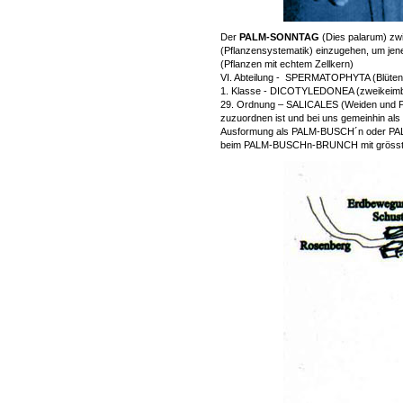
Der
PALM-SONNTAG
(Dies palarum) zwi
(Pflanzensystematik) einzugehen, um 
(Pflanzen mit echtem Zellkern)
VI. Abteilung - SPERMATOPHYTA (Blüten
1. Klasse - DICOTYLEDONEA (zweikeimbl
29. Ordnung – SALICALES (Weiden und P
zuzuordnen ist und bei uns gemeinhin 
Ausformung als PALM-BUSCH´n oder P
beim PALM-BUSCHn-BRUNCH mit grösstmö