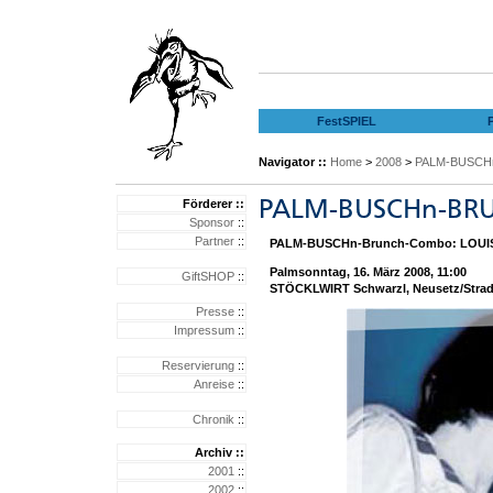
FestSPIEL
Navigator ::
Home
>
2008
>
PALM-BUSCH
Förderer ::
Sponsor
::
Partner
::
PALM-BUSCHn-Brunch-Combo: LOUI
Palmsonntag, 16. März 2008, 11:00
GiftSHOP
::
STÖCKLWIRT Schwarzl, Neusetz/Stra
Presse
::
Impressum
::
Reservierung
::
Anreise
::
Chronik
::
Archiv ::
2001
::
2002
::