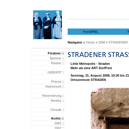
FestSPIEL
Navigator ::
Home
>
2008
>
STRADENER 
Förderer ::
Sponsor
::
Partner
::
Little Metropolis - Straden
Mehr als eine ART DorfFest
GiftSHOP
::
Sonntag, 31. August 2008, 10:30 bis 21
Ortszentrum STRADEN
Presse
::
Impressum
::
Reservierung
::
Anreise
::
Chronik
::
Archiv ::
2001
::
2002
::