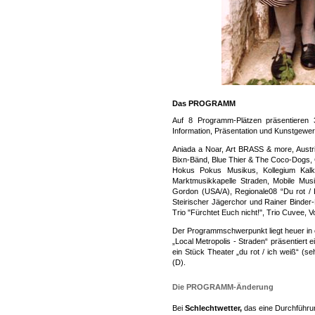
Das PROGRAMM
Auf 8 Programm-Plätzen präsentieren 3
Information, Präsentation und Kunstgewer
Aniada a Noar, Art BRASS & more, Austr
Bixn-Bänd, Blue Thier & The Coco-Dogs,
Hokus Pokus Musikus, Kollegium Kalk
Marktmusikkapelle Straden, Mobile Musi
Gordon (USA/A), Regionale08 “Du rot / Ic
Steirischer Jägerchor und Rainer Binder-
Trio "Fürchtet Euch nicht!", Trio Cuvee
Der Programmschwerpunkt liegt heuer in 
„Local Metropolis - Straden“ präsentier
ein Stück Theater „du rot / ich weiß“ (s
(D).
Die PROGRAMM-Änderung
Bei
Schlechtwetter
,
das eine Durchführung