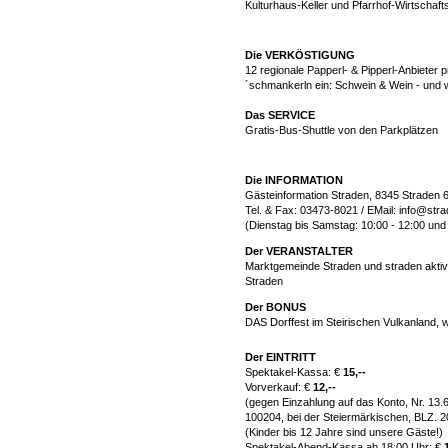
Kulturhaus-Keller und Pfarrhof-Wirtschaft
Die VERKÖSTIGUNG
12 regionale Papperl- & Pipperl-Anbieter 
´schmankerln ein: Schwein & Wein - und 
Das SERVICE
Gratis-Bus-Shuttle von den Parkplätzen
Die INFORMATION
Gästeinformation Straden, 8345 Straden
Tel. & Fax: 03473-8021 /
EMail: info@stra
(Dienstag bis Samstag: 10:00 - 12:00 und 
Der VERANSTALTER
Marktgemeinde Straden und straden aktiv
Straden
Der BONUS
DAS Dorffest im Steirischen Vulkanland, w
Der EINTRITT
Spektakel-Kassa: €
15,--
Vorverkauf: €
12,--
(gegen Einzahlung auf das Konto, Nr. 13.
100204, bei der Steiermärkischen, BLZ. 20
(Kinder bis 12 Jahre sind unsere Gäste!)
Spektakel-Abend-Kassa ab 18:00 Uhr: €