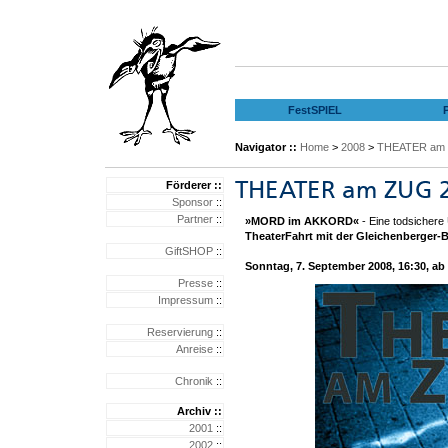
FestSPIEL
Navigator ::
Home
>
2008
>
THEATER am Z
Förderer ::
Sponsor
::
Partner
::
»MORD im AKKORD«
- Eine todsichere 
TheaterFahrt mit der Gleichenberger-
GiftSHOP
::
Sonntag, 7. September 2008, 16:30
Presse
::
Impressum
::
Reservierung
::
Anreise
::
Chronik
::
Archiv ::
2001
::
2002
::