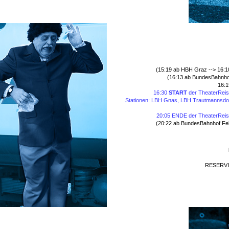
(15:19 ab HBH Graz --> 16:
(16:13 ab BundesBahnho
16:1
16:30
START
der TheaterRei
Stationen: LBH Gnas, LBH Trautmannsdo
20:05 ENDE der TheaterRei
(20:22 ab BundesBahnhof Fe
RESERVIE