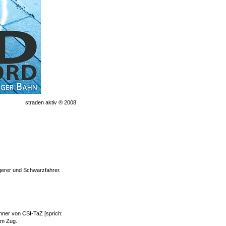
straden aktiv ® 2008
gerer und Schwarzfahrer.
nner von CSI-TaZ [sprich:
am Zug.