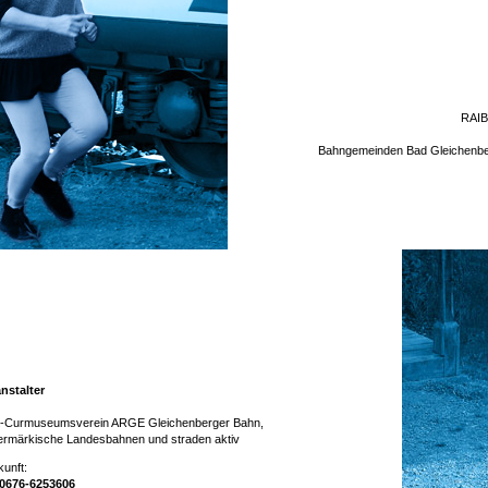
RAIB
Bahngemeinden Bad Gleichenber
nstalter
-Curmuseumsverein ARGE Gleichenberger Bahn,
ermärkische Landesbahnen und straden aktiv
unft:
0676-6253606