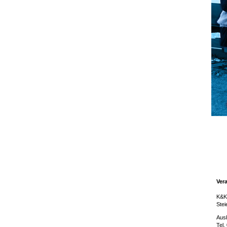
Vera
K&K
Stei
Ausk
Tel.