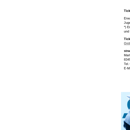
Tic
Erw
Juge
*) E
und 
Tic
Onl
stra
Mar
834
Tel
E-Ma