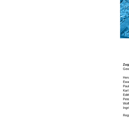
Zug
Gew
Her
Ewa
Pau
Kar
Edi
Pet
Wol
Ing
Reg