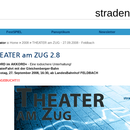
straden
FestSPIEL
Panoptikum
Newsletter
tor ::
Home
>
2008
>
THEATER am ZUG - 27.09.2008 - Feldbach
ORD im AKKORD«
- Eine todsichere Unterhaltung!
aterFahrt mit der Gleichenberger-Bahn
stag, 27. September 2008, 16:30, ab LandesBahnhof FELDBACH
GEBUCHT!!!