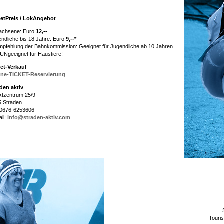
ketPreis / LokAngebot
achsene: Euro
12,--
ndliche bis 18 Jahre: Euro
9,--*
mpfehlung der Bahnkommission: Geeignet für Jugendliche ab 10 Jahren
UNgeeignet für Haustiere!
ket-Verkauf
ine-TICKET-Reservierung
den aktiv
ktzentrum 25/9
5 Straden
. 0676-6253606
il:
info@straden-aktiv.com
Touri