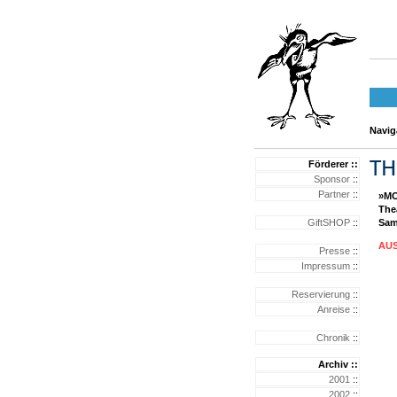
Naviga
Förderer ::
Sponsor
::
Partner
::
»M
The
GiftSHOP
::
Sam
AUS
Presse
::
Impressum
::
Reservierung
::
Anreise
::
Chronik
::
Archiv ::
2001
::
2002
::