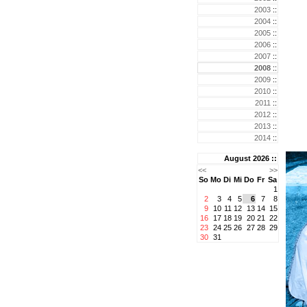
2003
::
2004
::
2005
::
2006
::
2007
::
2008
::
2009
::
2010
::
2011
::
2012
::
2013
::
2014
::
August 2026 ::
<<
>>
So
Mo
Di
Mi
Do
Fr
Sa
1
2
3
4
5
6
7
8
9
10
11
12
13
14
15
16
17
18
19
20
21
22
23
24
25
26
27
28
29
30
31