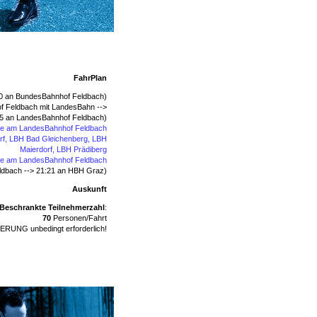
FahrPlan
10 an BundesBahnhof Feldbach)
f Feldbach mit LandesBahn -->
5 an LandesBahnhof Feldbach)
se am LandesBahnhof Feldbach
rf, LBH Bad Gleichenberg, LBH
Maierdorf, LBH Prädiberg
se am LandesBahnhof Feldbach
ldbach --> 21:21 an HBH Graz)
Auskunft
Beschrankte Teilnehmerzahl
:
70
Personen/Fahrt
RUNG unbedingt erforderlich!