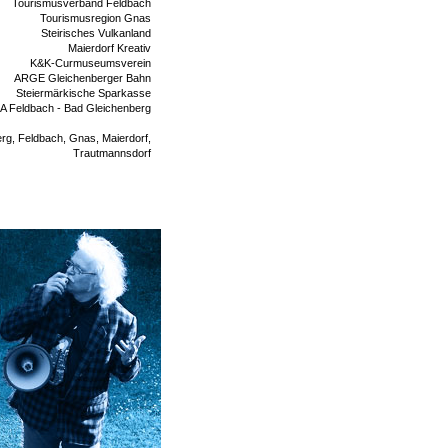
Tourismusverband Feldbach
Tourismusregion Gnas
Steirisches Vulkanland
Maierdorf Kreativ
K&K-Curmuseumsverein
ARGE Gleichenberger Bahn
Steiermärkische Sparkasse
A Feldbach - Bad Gleichenberg
g, Feldbach, Gnas, Maierdorf,
Trautmannsdorf