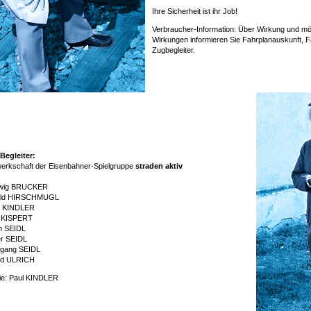
Ihre Sicherheit ist ihr Job!
Verbraucher-Information: Über Wirkung und m
Wirkungen informieren Sie Fahrplanauskunft, Fa
Zugbegleiter.
Begleiter:
erkschaft der Eisenbahner-Spielgruppe
straden aktiv
wig BRUCKER
ld HIRSCHMUGL
l KINDLER
l KISPERT
th SEIDL
er SEIDL
fgang SEIDL
rid ULRICH
ie: Paul KINDLER