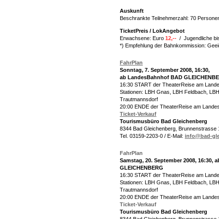
Auskunft
Beschrankte Teilnehmerzahl: 70 Persone
TicketPreis / LokAngebot
Erwachsene: Euro
12,--
/
Jugendliche bi
*) Empfehlung der Bahnkommission: Geeig
FahrPlan
Sonntag, 7. September 2008, 16:30,
ab LandesBahnhof BAD GLEICHENB
16:30 START der TheaterReise am Lande
Stationen: LBH Gnas, LBH Feldbach, LBH
Trautmannsdorf
20:00 ENDE der TheaterReise am Lande
Ticket-Verkauf
Tourismusbüro Bad Gleichenberg
8344 Bad Gleichenberg, Brunnenstrasse 
Tel. 03159-2203-0 / E-Mail:
info@bad-gle
FahrPlan
Samstag, 20. September 2008, 16:30,
GLEICHENBERG
16:30 START der TheaterReise am Lande
Stationen: LBH Gnas, LBH Feldbach, LBH
Trautmannsdorf
20:00 ENDE der TheaterReise am Lande
Ticket-Verkauf
Tourismusbüro Bad Gleichenberg