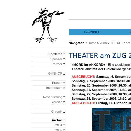
FestSPIEL
Navigator ::
Home
>
2008
>
THEATER am 
Förderer ::
Sponsor
::
Partner
::
»MORD im AKKORD«
- Eine todsichere 
TheaterFahrt mit der Gleichenberger-
GiftSHOP
::
AUSGEBUCHT:
Samstag, 6. Septembe
Sonntag, 7. September 2008, 16:30
Presse
::
Samstag
, 20. September 2008, 16:3
Impressum
::
Sonntag, 21. September 2008, 16:30
Samstag, 27. September 2008, 16:30
Reservierung
::
Sonntag, 28. September 2008, 16:3
Anreise
::
AUSGEBUCHT:
Freitag, 17. Oktober 20
Chronik
::
Archiv ::
2001
::
2002
::