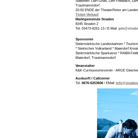
Stationen: LBH Gnas, LBH Feldbach, LBH
Trautmannsdorf
20:00 ENDE der TheaterReise am Lande
Ticket-Verkauf
Marktgemeinde Straden
8345 Straden 2
Tel. 03473-8261-13 / E-Mail:
gde@straden
Sponsoren
Steiermärkische Landesbahnen * Touris
* Steirisches Vulkanland * Maierdorf Kr
Steiermärkische Sparkasse * RAIBA Feld
Maierdorf, Trautmannsdorf
Veranstalter
K&K-Curmuseumsverein - ARGE Gleichenbe
Auskunft / Callcenter
Tel.
0676-6253606
/ EMail:
info@straden