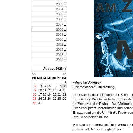
2003
::
2004
::
2005
::
2006
::
2007
::
2008
::
2009
::
2010
::
2011
::
2012
::
2013
::
2014
::
August 2026 ::
<<
>>
So
Mo
Di
Mi
Do
Fr
Sa
1
»Mord im Akkord«
2
3
4
5
6
7
8
Eine todsichere Unterhaltung!
9
10
11
12
13
14
15
16
17
18
19
20
21
22
Ihr Revier ist die Gleichenberger Bahn. I
23
24
25
26
27
28
29
Ihre Gegner: Weichenschieber, Fahrradv
30
31
Ihr Einsatz: volles Risiko. Das Verbreche
Der Schauplatz: unergründlich und gefährl
Einsatz rund um die Uhr für die Frauen 
Ihre Sicherheit ist ihr Job!
Verbraucher-Information: Über Wirkung u
Fahrdienstleiter oder Zugbegleiter.