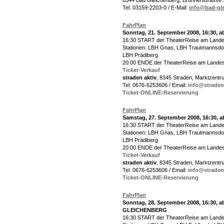
8344 Bad Gleichenberg, Brunnenstrasse 
Tel. 03159-2203-0 / E-Mail:
info@bad-gle
FahrPlan
Sonntag, 21. September 2008, 16:30
16:30 START der TheaterReise am Land
Stationen: LBH Gnas, LBH Trautmannsdor
LBH Prädiberg
20:00 ENDE der TheaterReise am Lande
Ticket-Verkauf
straden aktiv
, 8345 Straden, Marktzentr
Tel. 0676-6253606 / Email:
info@straden
Ticket-ONLINE-Reservierung
FahrPlan
Samstag, 27. September 2008, 16:30
16:30 START der TheaterReise am Land
Stationen: LBH Gnas, LBH Trautmannsdor
LBH Prädiberg
20:00 ENDE der TheaterReise am Lande
Ticket-Verkauf
straden aktiv
, 8345 Straden, Marktzentr
Tel. 0676-6253606 / Email:
info@straden
Ticket-ONLINE-Reservierung
FahrPlan
Sonntag, 28. September 2008, 16:30,
GLEICHENBERG
16:30 START der TheaterReise am Lande