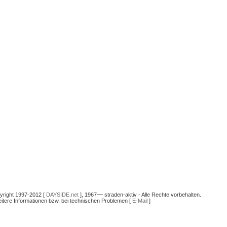
yright 1997-2012 [
DAYSIDE.net
], 1967~~ straden-aktiv - Alle Rechte vorbehalten.
itere Informationen bzw. bei technischen Problemen [
E-Mail
]