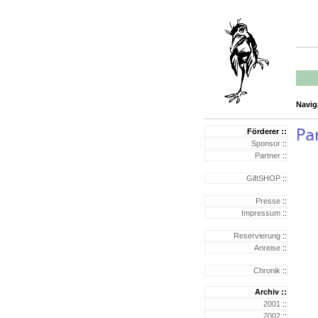
Naviga
Förderer ::
Sponsor
::
Partner
::
GiftSHOP
::
Presse
::
Impressum
::
Reservierung
::
Anreise
::
Chronik
::
Archiv ::
2001
::
2002
::