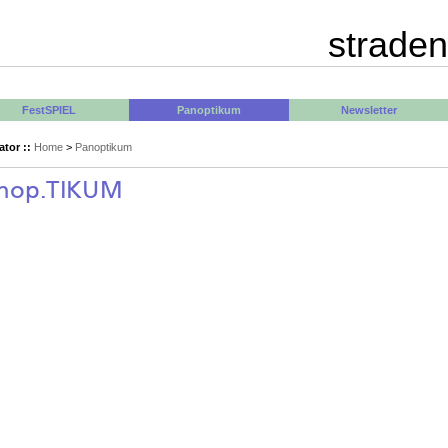
straden
FestSPIEL
Panoptikum
Newsletter
tor ::
Home
>
Panoptikum