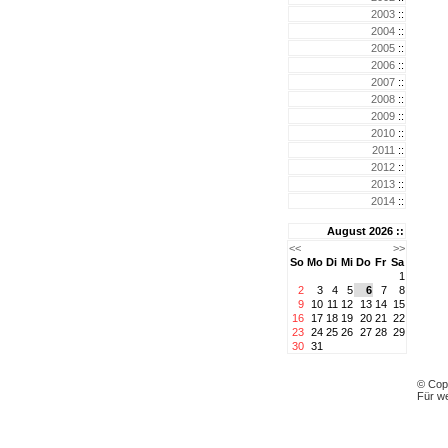
2003
::
2004
::
2005
::
2006
::
2007
::
2008
::
2009
::
2010
::
2011
::
2012
::
2013
::
2014
::
August 2026 ::
<<
>>
So
Mo
Di
Mi
Do
Fr
Sa
1
2
3
4
5
6
7
8
9
10
11
12
13
14
15
16
17
18
19
20
21
22
23
24
25
26
27
28
29
30
31
© Cop
Für we