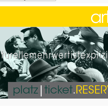
platz
|
ticket
.
RESE