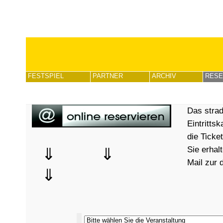
FESTSPIEL
PARTNER
ARCHIV
RESE
Das stra
Eintrittsk
die Ticke
Sie erhal
⇓ ⇓
Mail zur 
⇓