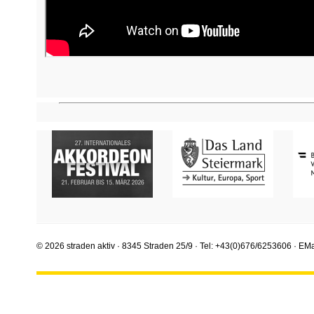
© 2026 straden aktiv · 8345 Straden 25/9 · Tel: +43(0)676/6253606 · EMa