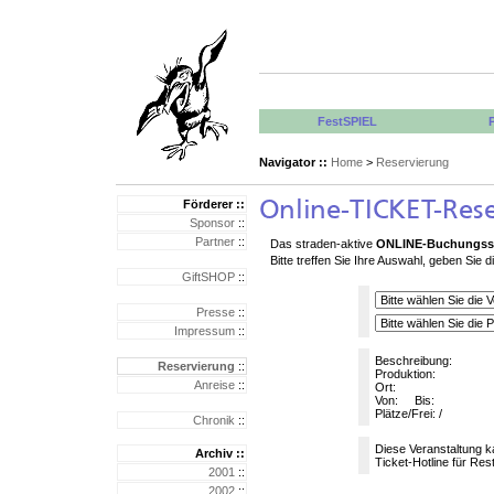
FestSPIEL
Navigator ::
Home
>
Reservierung
Förderer ::
Sponsor
::
Partner
::
Das straden-aktive
ONLINE-Buchungss
Bitte treffen Sie Ihre Auswahl, geben Sie
GiftSHOP
::
Presse
::
Impressum
::
Beschreibung:
Reservierung
::
Produktion:
Anreise
::
Ort:
Von:
Bis:
Plätze/Frei: /
Chronik
::
Diese Veranstaltung 
Archiv ::
Ticket-Hotline für R
2001
::
2002
::