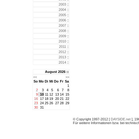
2003
::
2004
::
2005
::
2006
::
2007
::
2008
::
2009
::
2010
::
2011
::
2012
::
2013
::
2014
::
August 2026 ::
<<
>>
So
Mo
Di
Mi
Do
Fr
Sa
1
2
3
4
5
6
7
8
9
10
11
12
13
14
15
16
17
18
19
20
21
22
23
24
25
26
27
28
29
30
31
© Copyright 1997-2012 [
DAYSIDE.net
], 19
Für weitere Informationen bzw. bei technis